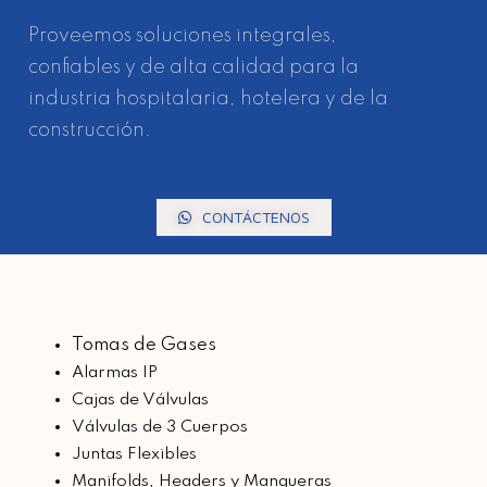
Proveemos soluciones integrales,
confiables y de alta calidad para la
industria hospitalaria, hotelera y de la
construcción.
CONTÁCTENOS
Tomas de Gases
Alarmas IP
Cajas de Válvulas
Válvulas de 3 Cuerpos
Juntas Flexibles
Manifolds, Headers y Mangueras