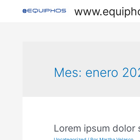
Ir
www.equiph
al
contenido
Mes:
enero 20
Lorem ipsum dolor 
Uncategorized
/ Por
Martha Velasco