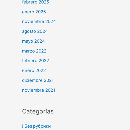
febrero 2025
enero 2025
noviembre 2024
agosto 2024
mayo 2024
marzo 2022
febrero 2022
enero 2022
diciembre 2021
noviembre 2021
Categorías
! Без рубрики