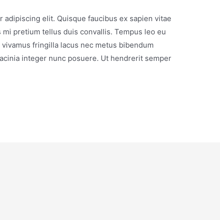
 adipiscing elit. Quisque faucibus ex sapien vitae
 mi pretium tellus duis convallis. Tempus leo eu
 vivamus fringilla lacus nec metus bibendum
lacinia integer nunc posuere. Ut hendrerit semper