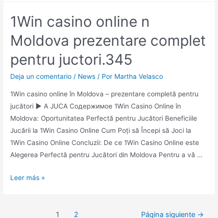
jtkok
1Win casino online n
knlata
az
Moldova prezentare complet
online
pentru juctori.345
kaszinban.1442
Deja un comentario
/
News
/ Por
Martha Velasco
1Win casino online în Moldova – prezentare completă pentru
jucători ▶️ A JUCA Содержимое 1Win Casino Online în
Moldova: Oportunitatea Perfectă pentru Jucători Beneficiile
Jucării la 1Win Casino Online Cum Poți să Începi să Joci la
1Win Casino Online Concluzii: De ce 1Win Casino Online este
Alegerea Perfectă pentru Jucători din Moldova Pentru a vă …
1Win
Leer más »
casino
online
Posts
n
1
2
Página siguiente
→