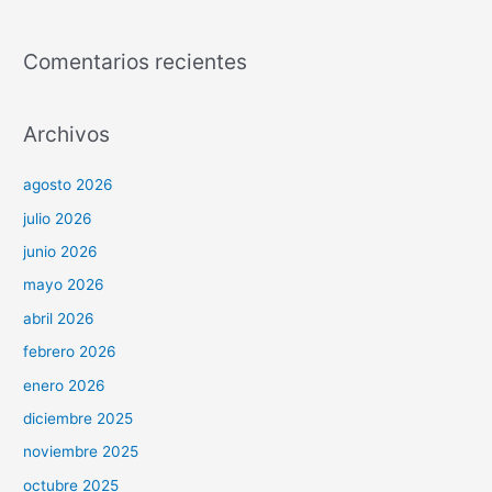
Comentarios recientes
Archivos
agosto 2026
julio 2026
junio 2026
mayo 2026
abril 2026
febrero 2026
enero 2026
diciembre 2025
noviembre 2025
octubre 2025