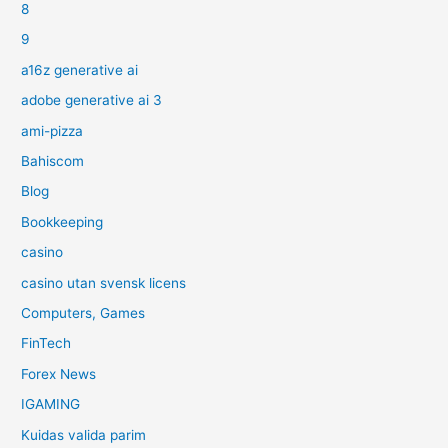
8
9
a16z generative ai
adobe generative ai 3
ami-pizza
Bahiscom
Blog
Bookkeeping
casino
casino utan svensk licens
Computers, Games
FinTech
Forex News
IGAMING
Kuidas valida parim