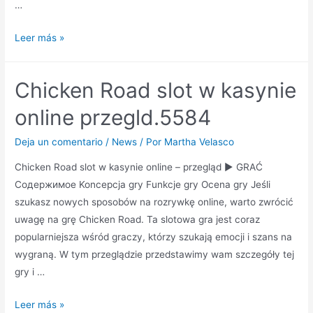
…
Grandpashabet
Leer más »
Casino
Gncel
Chicken Road slot w kasynie
Giri.3194
online przegld.5584
Deja un comentario
/
News
/ Por
Martha Velasco
Chicken Road slot w kasynie online – przegląd ▶️ GRAĆ
Содержимое Koncepcja gry Funkcje gry Ocena gry Jeśli
szukasz nowych sposobów na rozrywkę online, warto zwrócić
uwagę na grę Chicken Road. Ta slotowa gra jest coraz
popularniejsza wśród graczy, którzy szukają emocji i szans na
wygraną. W tym przeglądzie przedstawimy wam szczegóły tej
gry i …
Chicken
Leer más »