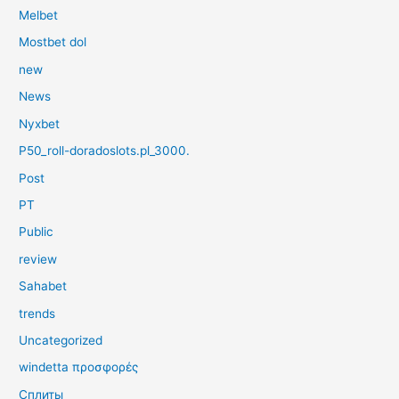
Melbet
Mostbet dol
new
News
Nyxbet
P50_roll-doradoslots.pl_3000.
Post
PT
Public
review
Sahabet
trends
Uncategorized
windetta προσφορές
Сплиты