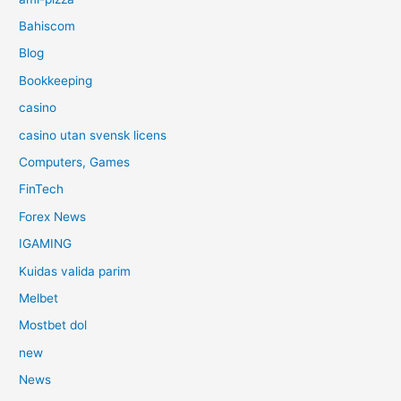
Bahiscom
Blog
Bookkeeping
casino
casino utan svensk licens
Computers, Games
FinTech
Forex News
IGAMING
Kuidas valida parim
Melbet
Mostbet dol
new
News