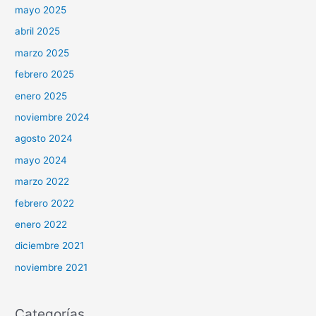
mayo 2025
abril 2025
marzo 2025
febrero 2025
enero 2025
noviembre 2024
agosto 2024
mayo 2024
marzo 2022
febrero 2022
enero 2022
diciembre 2021
noviembre 2021
Categorías