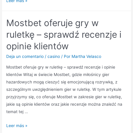
Mostbet
Leer más »
oferuje
gry
Mostbet oferuje gry w
w
ruletkę
ruletkę – sprawdź recenzje i
–
opinie klientów
sprawdź
recenzje
Deja un comentario
/
casino
/ Por
Martha Velasco
i
Mostbet oferuje gry w ruletkę – sprawdź recenzje i opinie
opinie
klientów Witaj w świecie Mostbet, gdzie miłośnicy gier
klientów
hazardowych mogą cieszyć się emocjonującą rozrywką, z
szczególnym uwzględnieniem gier w ruletkę. W tym artykule
przyjrzymy się, co oferuje Mostbet w zakresie gier w ruletkę,
jakie są opinie klientów oraz jakie recenzje można znaleźć na
temat tej …
Mostbet
Leer más »
oferuje