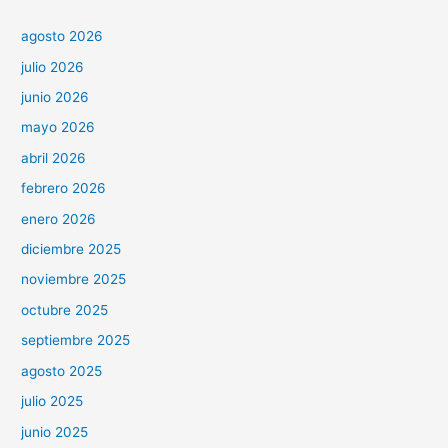
agosto 2026
julio 2026
junio 2026
mayo 2026
abril 2026
febrero 2026
enero 2026
diciembre 2025
noviembre 2025
octubre 2025
septiembre 2025
agosto 2025
julio 2025
junio 2025