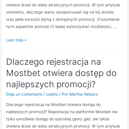
otwiera drzwi do wielu atrakcyjnych promocji. W tym artykule
omówimy, dlaczego warto zarejestrować się na tej stronie
oraz jakie korzyści płyną z dostępnych promocji. Zrozumienie
tych aspektów pomoże Ci lepiej wykorzystać możliwości, …
Dlaczego
Leer más »
rejestracja
na
Dlaczego rejestracja na
Mostbet
otwiera
Mostbet otwiera dostęp do
dostęp
najlepszych promocji?
do
najlepszych
Deja un comentario
/
casino
/ Por
Martha Velasco
promocji?
Dlaczego rejestracja na Mostbet otwiera dostęp do
najlepszych promocji? Rejestracja na platformie Mostbet nie
tylko umożliwia dostęp do szerokiej gamy gier, ale także
otwiera drzwi do wielu atrakcyjnych promocji. W tym artykule