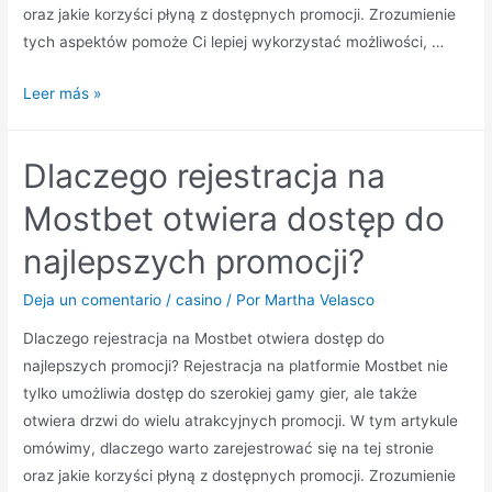
oraz jakie korzyści płyną z dostępnych promocji. Zrozumienie
tych aspektów pomoże Ci lepiej wykorzystać możliwości, …
Dlaczego
Leer más »
rejestracja
na
Dlaczego rejestracja na
Mostbet
otwiera
Mostbet otwiera dostęp do
dostęp
najlepszych promocji?
do
najlepszych
Deja un comentario
/
casino
/ Por
Martha Velasco
promocji?
Dlaczego rejestracja na Mostbet otwiera dostęp do
najlepszych promocji? Rejestracja na platformie Mostbet nie
tylko umożliwia dostęp do szerokiej gamy gier, ale także
otwiera drzwi do wielu atrakcyjnych promocji. W tym artykule
omówimy, dlaczego warto zarejestrować się na tej stronie
oraz jakie korzyści płyną z dostępnych promocji. Zrozumienie