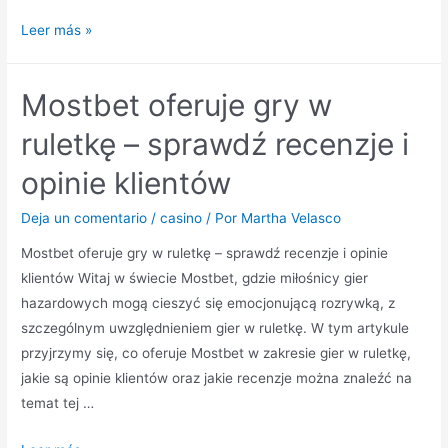
Mostbet
Leer más »
oferuje
gry
Mostbet oferuje gry w
w
ruletkę
ruletkę – sprawdź recenzje i
–
opinie klientów
sprawdź
recenzje
Deja un comentario
/
casino
/ Por
Martha Velasco
i
Mostbet oferuje gry w ruletkę – sprawdź recenzje i opinie
opinie
klientów Witaj w świecie Mostbet, gdzie miłośnicy gier
klientów
hazardowych mogą cieszyć się emocjonującą rozrywką, z
szczególnym uwzględnieniem gier w ruletkę. W tym artykule
przyjrzymy się, co oferuje Mostbet w zakresie gier w ruletkę,
jakie są opinie klientów oraz jakie recenzje można znaleźć na
temat tej …