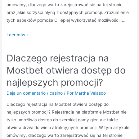
omówimy, dlaczego warto zarejestrować się na tej stronie
oraz jakie korzyści płyną z dostępnych promocji. Zrozumienie
tych aspektów pomoże Ci lepiej wykorzystać możliwości, …
Dlaczego
Leer más »
rejestracja
na
Dlaczego rejestracja na
Mostbet
otwiera
Mostbet otwiera dostęp do
dostęp
najlepszych promocji?
do
najlepszych
Deja un comentario
/
casino
/ Por
Martha Velasco
promocji?
Dlaczego rejestracja na Mostbet otwiera dostęp do
najlepszych promocji? Rejestracja na platformie Mostbet nie
tylko umożliwia dostęp do szerokiej gamy gier, ale także
otwiera drzwi do wielu atrakcyjnych promocji. W tym artykule
omówimy, dlaczego warto zarejestrować się na tej stronie