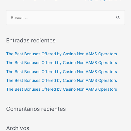
pagination
ruletkę
–
B
sprawdź
u
recenzje
s
i
c
Entradas recientes
opinie
a
klientów
r
The Best Bonuses Offered by Casino Non AAMS Operators
p
The Best Bonuses Offered by Casino Non AAMS Operators
o
The Best Bonuses Offered by Casino Non AAMS Operators
r
The Best Bonuses Offered by Casino Non AAMS Operators
:
The Best Bonuses Offered by Casino Non AAMS Operators
Comentarios recientes
Archivos