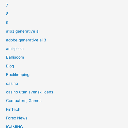
7
8
9
a16z generative ai
adobe generative ai 3
ami-pizza
Bahiscom
Blog
Bookkeeping
casino
casino utan svensk licens
Computers, Games
FinTech
Forex News
IGAMING