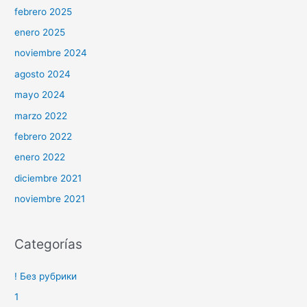
febrero 2025
enero 2025
noviembre 2024
agosto 2024
mayo 2024
marzo 2022
febrero 2022
enero 2022
diciembre 2021
noviembre 2021
Categorías
! Без рубрики
1