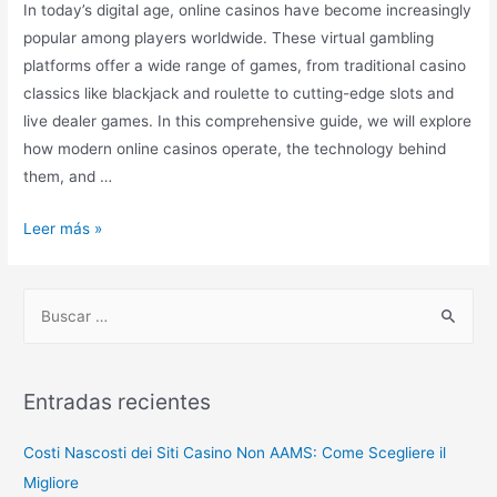
In today’s digital age, online casinos have become increasingly
popular among players worldwide. These virtual gambling
platforms offer a wide range of games, from traditional casino
classics like blackjack and roulette to cutting-edge slots and
live dealer games. In this comprehensive guide, we will explore
how modern online casinos operate, the technology behind
them, and …
Comprehensive
Leer más »
guide
to
B
modern
u
online
s
casinos
c
and
Entradas recientes
how
a
digital
r
Costi Nascosti dei Siti Casino Non AAMS: Come Scegliere il
gaming
p
Migliore