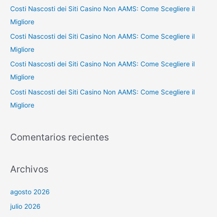
platforms
o
Costi Nascosti dei Siti Casino Non AAMS: Come Scegliere il
operate
r
Migliore
today
:
Costi Nascosti dei Siti Casino Non AAMS: Come Scegliere il
Migliore
Costi Nascosti dei Siti Casino Non AAMS: Come Scegliere il
Migliore
Costi Nascosti dei Siti Casino Non AAMS: Come Scegliere il
Migliore
Comentarios recientes
Archivos
agosto 2026
julio 2026