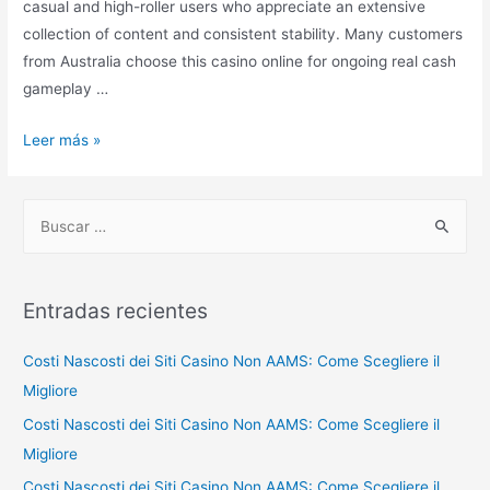
casual and high-roller users who appreciate an extensive
collection of content and consistent stability. Many customers
from Australia choose this casino online for ongoing real cash
gameplay …
The
Leer más »
best
Australian
B
online
u
casino
s
Hellspin
c
Entradas recientes
a
r
Costi Nascosti dei Siti Casino Non AAMS: Come Scegliere il
p
Migliore
o
Costi Nascosti dei Siti Casino Non AAMS: Come Scegliere il
r
Migliore
:
Costi Nascosti dei Siti Casino Non AAMS: Come Scegliere il