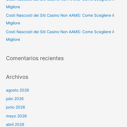
Migliore
Costi Nascosti dei Siti Casino Non AAMS: Come Scegliere il
Migliore
Costi Nascosti dei Siti Casino Non AAMS: Come Scegliere il
Migliore
Comentarios recientes
Archivos
agosto 2026
julio 2026
junio 2026
mayo 2026
abril 2026