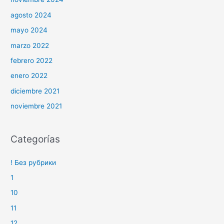
agosto 2024
mayo 2024
marzo 2022
febrero 2022
enero 2022
diciembre 2021
noviembre 2021
Categorías
! Без рубрики
1
10
11
12