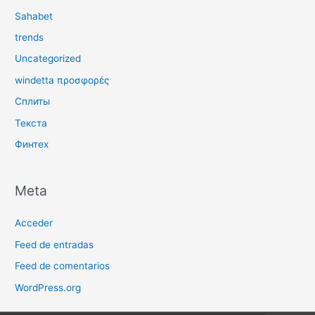
Sahabet
trends
Uncategorized
windetta προσφορές
Сплиты
Текста
Финтех
Meta
Acceder
Feed de entradas
Feed de comentarios
WordPress.org