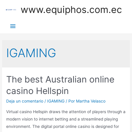
Ir
www.equiphos.com.ec
al
contenido
Menú
principal
IGAMING
The best Australian online
casino Hellspin
Deja un comentario
/
IGAMING
/ Por
Martha Velasco
Virtual casino Hellspin draws the attention of players through a
modern vision to internet betting and a streamlined playing
environment. The digital portal online casino is designed for