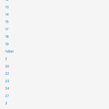
13
14
15
17
18
19
1xBet
2
20
22
23
24
27
3