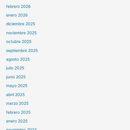
febrero 2026
enero 2026
diciembre 2025
noviembre 2025
octubre 2025
septiembre 2025
agosto 2025
julio 2025
junio 2025
mayo 2025
abril 2025
marzo 2025
febrero 2025
enero 2025
noviembre 2024