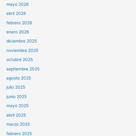
mayo 2026
abril 2026
febrero 2026
enero 2026
diciembre 2025
noviembre 2025
octubre 2025
septiembre 2025
agosto 2025
julio 2025
junio 2025
mayo 2025
abril 2025
marzo 2025
febrero 2025