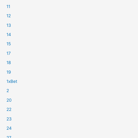
11
12
13
14
15
17
18
19
1xBet
2
20
22
23
24
27