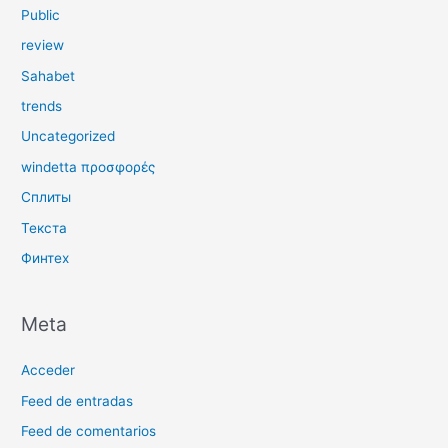
Public
review
Sahabet
trends
Uncategorized
windetta προσφορές
Сплиты
Текста
Финтех
Meta
Acceder
Feed de entradas
Feed de comentarios