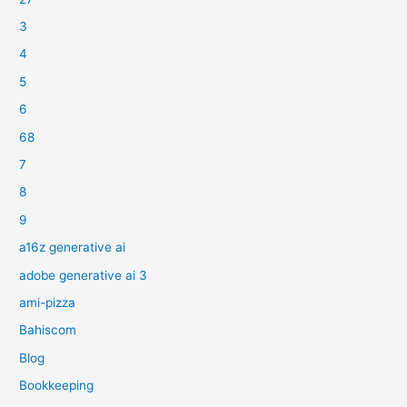
3
4
5
6
68
7
8
9
a16z generative ai
adobe generative ai 3
ami-pizza
Bahiscom
Blog
Bookkeeping