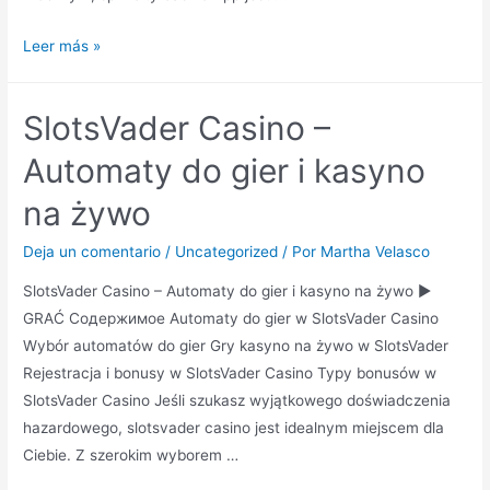
Spin
Leer más »
City
Casino
SlotsVader Casino –
App
w
Automaty do gier i kasyno
Polsce
na żywo
–
Instalacja
Deja un comentario
/
Uncategorized
/ Por
Martha Velasco
i
SlotsVader Casino – Automaty do gier i kasyno na żywo ▶️
korzystanie
GRAĆ Содержимое Automaty do gier w SlotsVader Casino
z
Wybór automatów do gier Gry kasyno na żywo w SlotsVader
aplikacji
Rejestracja i bonusy w SlotsVader Casino Typy bonusów w
mobilnej
SlotsVader Casino Jeśli szukasz wyjątkowego doświadczenia
hazardowego, slotsvader casino jest idealnym miejscem dla
Ciebie. Z szerokim wyborem …