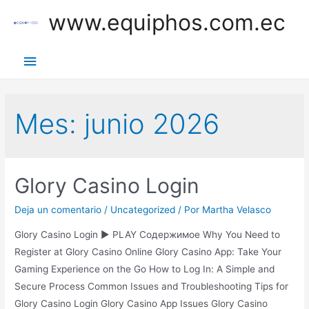
Ir
www.equiphos.com.ec
al
contenido
Menú
principal
Mes:
junio 2026
Glory Casino Login
Deja un comentario
/
Uncategorized
/ Por
Martha Velasco
Glory Casino Login ▶️ PLAY Содержимое Why You Need to
Register at Glory Casino Online Glory Casino App: Take Your
Gaming Experience on the Go How to Log In: A Simple and
Secure Process Common Issues and Troubleshooting Tips for
Glory Casino Login Glory Casino App Issues Glory Casino