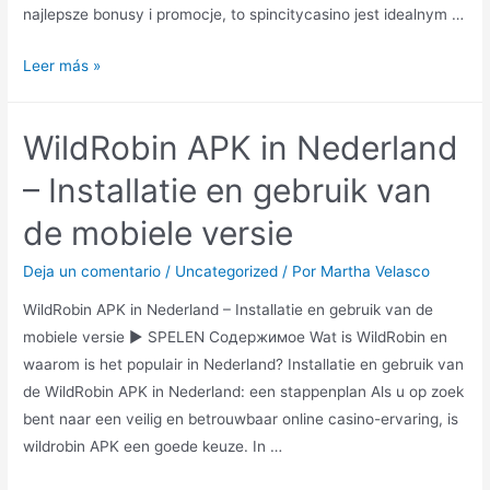
najlepsze bonusy i promocje, to spincitycasino jest idealnym …
Spin
Leer más »
City
Casino
WildRobin APK in Nederland
Kod
Promocyjny
– Installatie en gebruik van
dla
de mobiele versie
polskich
graczy
Deja un comentario
/
Uncategorized
/ Por
Martha Velasco
–
WildRobin APK in Nederland – Installatie en gebruik van de
Bonusy
mobiele versie ▶️ SPELEN Содержимое Wat is WildRobin en
i
waarom is het populair in Nederland? Installatie en gebruik van
oferty
de WildRobin APK in Nederland: een stappenplan Als u op zoek
promocyjne
bent naar een veilig en betrouwbaar online casino-ervaring, is
wildrobin APK een goede keuze. In …