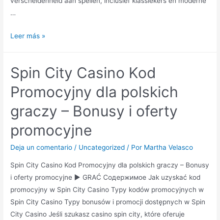
verscheidenheid aan spellen, inclusief klassiekers en moderne
…
Casino
Leer más »
WildRobin
voor
Spin City Casino Kod
Nederlandse
spelers
Promocyjny dla polskich
–
graczy – Bonusy i oferty
Klantenservice
en
promocyjne
ondersteuning
uitgelegd
Deja un comentario
/
Uncategorized
/ Por
Martha Velasco
Spin City Casino Kod Promocyjny dla polskich graczy – Bonusy
i oferty promocyjne ▶️ GRAĆ Содержимое Jak uzyskać kod
promocyjny w Spin City Casino Typy kodów promocyjnych w
Spin City Casino Typy bonusów i promocji dostępnych w Spin
City Casino Jeśli szukasz casino spin city, które oferuje