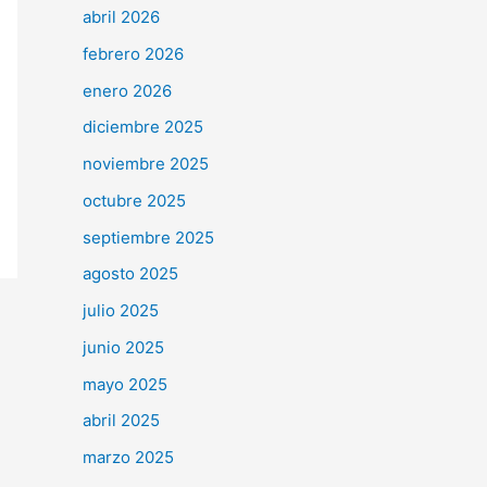
abril 2026
febrero 2026
enero 2026
diciembre 2025
noviembre 2025
octubre 2025
septiembre 2025
agosto 2025
julio 2025
junio 2025
mayo 2025
abril 2025
marzo 2025