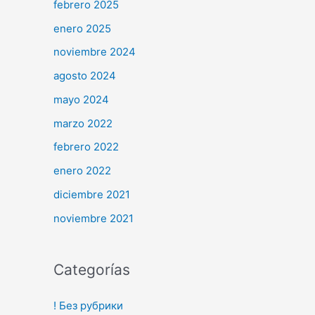
febrero 2025
enero 2025
noviembre 2024
agosto 2024
mayo 2024
marzo 2022
febrero 2022
enero 2022
diciembre 2021
noviembre 2021
Categorías
! Без рубрики