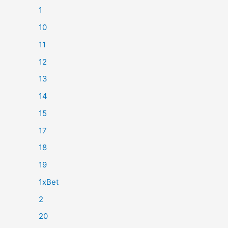
1
10
11
12
13
14
15
17
18
19
1xBet
2
20