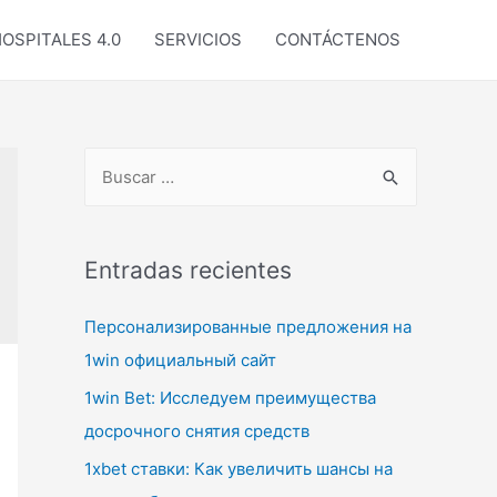
OSPITALES 4.0
SERVICIOS
CONTÁCTENOS
B
u
s
c
Entradas recientes
a
Персонализированные предложения на
r
1win официальный сайт
p
o
1win Bet: Исследуем преимущества
r
досрочного снятия средств
:
1xbet ставки: Как увеличить шансы на