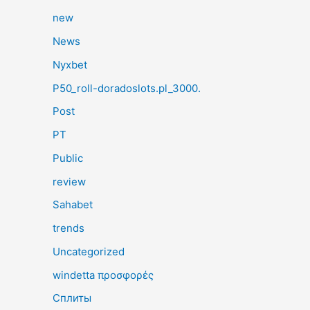
new
News
Nyxbet
P50_roll-doradoslots.pl_3000.
Post
PT
Public
review
Sahabet
trends
Uncategorized
windetta προσφορές
Сплиты