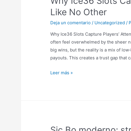
Why Ice36 Slots Cap
aspettarsi
Like No Other
Deja un comentario
/
Uncategorized
/ 
Why Ice36 Slots Capture Players’ Atten
often feel overwhelmed by the sheer nu
big wins, but the reality is a mix of 
payouts. This creates a trust gap that 
Why
Leer más »
Ice36
Slots
Capture
Players’
Attention
Like
Sic Bo moderno: st
No