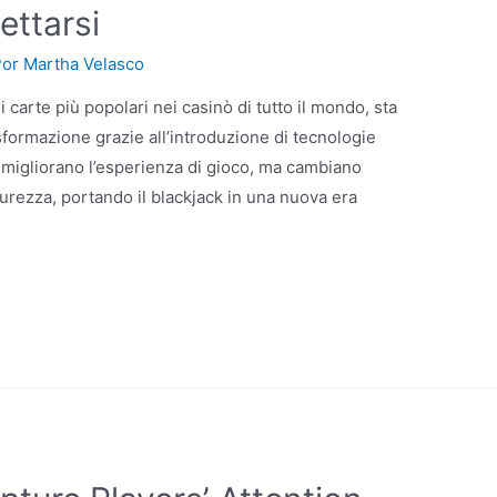
ettarsi
Por
Martha Velasco
i carte più popolari nei casinò di tutto il mondo, sta
formazione grazie all’introduzione di tecnologie
migliorano l’esperienza di gioco, ma cambiano
urezza, portando il blackjack in una nuova era