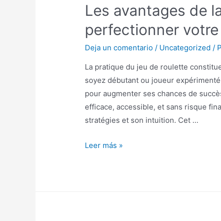
Les avantages de la
extension
—
perfectionner votre
and
what
Deja un comentario
/
Uncategorized
/ 
that
La pratique du jeu de roulette constit
means
soyez débutant ou joueur expérimenté
for
pour augmenter ses chances de succès.
your
efficace, accessible, et sans risque fi
DeFi
stratégies et son intuition. Cet …
choices
Les
Leer más »
avantages
de
la
roulette
gratuite