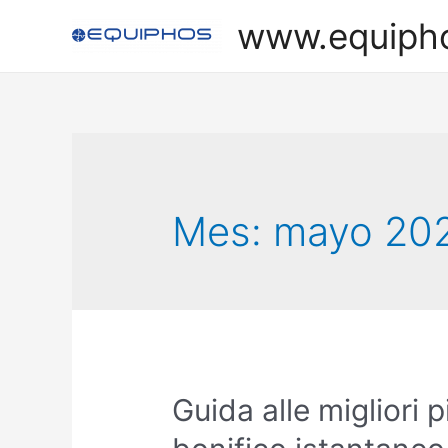
Ir
www.equiph
al
contenido
Mes:
mayo 20
Guida alle migliori 