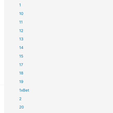
1
10
11
12
13
14
15
17
18
19
1xBet
2
20