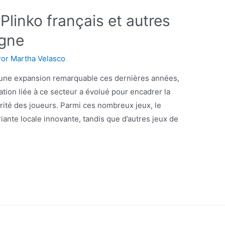
linko français et autres
igne
Por
Martha Velasco
 une expansion remarquable ces dernières années,
ion liée à ce secteur a évolué pour encadrer la
urité des joueurs. Parmi ces nombreux jeux, le
iante locale innovante, tandis que d’autres jeux de