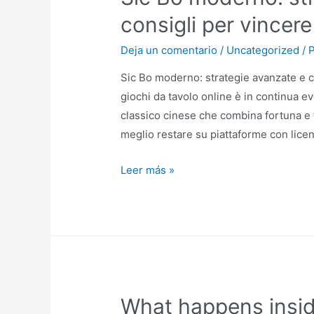
Other
consigli per vincer
Deja un comentario
/
Uncategorized
/ 
Sic Bo moderno: strategie avanzate e c
giochi da tavolo online è in continua evo
classico cinese che combina fortuna e ta
meglio restare su piattaforme con lice
Sic
Leer más »
Bo
moderno:
strategie
avanzate
e
consigli
What happens insi
per