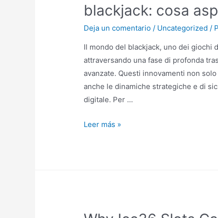
istantaneo
blackjack: cosa asp
e
come
Deja un comentario
/
Uncategorized
/ 
sceglierle
Il mondo del blackjack, uno dei giochi d
attraversando una fase di profonda tras
avanzate. Questi innovamenti non solo 
anche le dinamiche strategiche e di sic
digitale. Per …
Tecnologia
Leer más »
e
innovazioni
nel
gioco
del
blackjack:
cosa