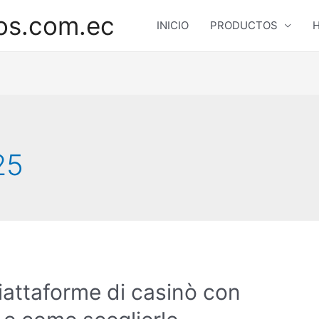
os.com.ec
INICIO
PRODUCTOS
H
25
piattaforme di casinò con