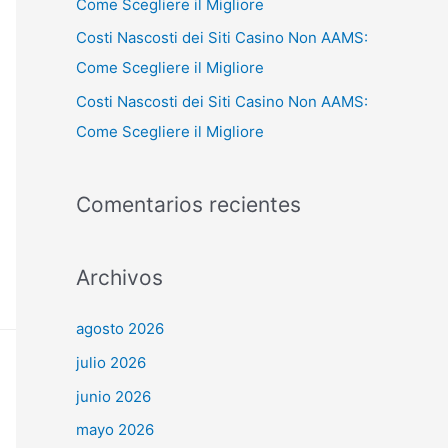
Come Scegliere il Migliore
Costi Nascosti dei Siti Casino Non AAMS:
Come Scegliere il Migliore
Costi Nascosti dei Siti Casino Non AAMS:
Come Scegliere il Migliore
Comentarios recientes
Archivos
agosto 2026
julio 2026
junio 2026
mayo 2026