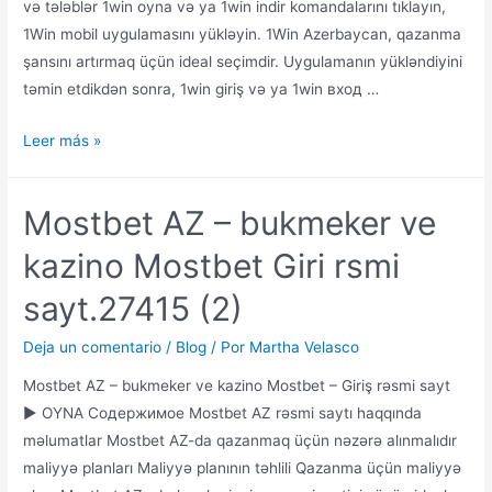
və tələblər 1win oyna və ya 1win indir komandalarını tıklayın,
1Win mobil uygulamasını yükləyin. 1Win Azerbaycan, qazanma
şansını artırmaq üçün ideal seçimdir. Uygulamanın yükləndiyini
təmin etdikdən sonra, 1win giriş və ya 1win вход …
1Win
Leer más »
Azerbaycan
Giri
Mostbet AZ – bukmeker ve
v
Qeydiyyat.3729
kazino Mostbet Giri rsmi
sayt.27415 (2)
Deja un comentario
/
Blog
/ Por
Martha Velasco
Mostbet AZ – bukmeker ve kazino Mostbet – Giriş rəsmi sayt
▶️ OYNA Содержимое Mostbet AZ rəsmi saytı haqqında
məlumatlar Mostbet AZ-da qazanmaq üçün nəzərə alınmalıdır
maliyyə planları Maliyyə planının təhlili Qazanma üçün maliyyə