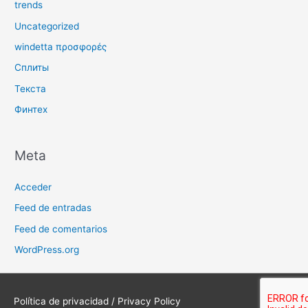
trends
Uncategorized
windetta προσφορές
Сплиты
Текста
Финтех
Meta
Acceder
Feed de entradas
Feed de comentarios
WordPress.org
Política de privacidad / Privacy Policy