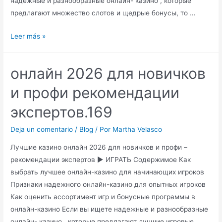
надежные и разнообразные онлайн- казино , которые
предлагают множество слотов и щедрые бонусы, то …
онлайн
Leer más »
2026
года
онлайн 2026 для новичков
большой
выбор
и профи рекомендации
слотов
экспертов.169
и
бонусов.5307
Deja un comentario
/
Blog
/ Por
Martha Velasco
Лучшие казино онлайн 2026 для новичков и профи –
рекомендации экспертов ▶️ ИГРАТЬ Содержимое Как
выбрать лучшее онлайн-казино для начинающих игроков
Признаки надежного онлайн-казино для опытных игроков
Как оценить ассортимент игр и бонусные программы в
онлайн-казино Если вы ищете надежные и разнообразные
онлайн- казино , которые предлагают лучшие игровые