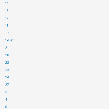
14
15
17
18
19
1xBet
2
20
22
23
24
27
3
4
5