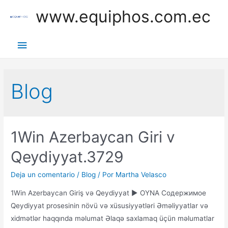
Ir
www.equiphos.com.ec
al
contenido
Menú
principal
Blog
1Win Azerbaycan Giri v
Qeydiyyat.3729
Deja un comentario
/
Blog
/ Por
Martha Velasco
1Win Azerbaycan Giriş və Qeydiyyat ▶️ OYNA Содержимое
Qeydiyyat prosesinin növü və xüsusiyyətləri Əməliyyatlar və
xidmətlər haqqında məlumat Əlaqə saxlamaq üçün məlumatlar