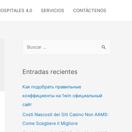
OSPITALES 4.0
SERVICIOS
CONTÁCTENOS
B
u
s
c
Entradas recientes
a
Как подобрать правильные
r
коэффициенты на 1win официальный
p
сайт
o
r
Costi Nascosti dei Siti Casino Non AAMS:
:
Come Scegliere il Migliore