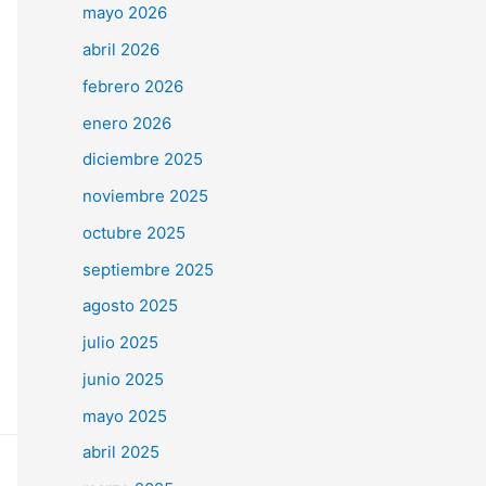
mayo 2026
abril 2026
febrero 2026
enero 2026
diciembre 2025
noviembre 2025
octubre 2025
septiembre 2025
agosto 2025
julio 2025
junio 2025
mayo 2025
abril 2025