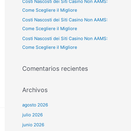
Costi Nascosti dei Siti Casino Non AAMS:
Come Scegliere il Migliore
Costi Nascosti dei Siti Casino Non AAMS:
Come Scegliere il Migliore
Costi Nascosti dei Siti Casino Non AAMS:
Come Scegliere il Migliore
Comentarios recientes
Archivos
agosto 2026
julio 2026
junio 2026