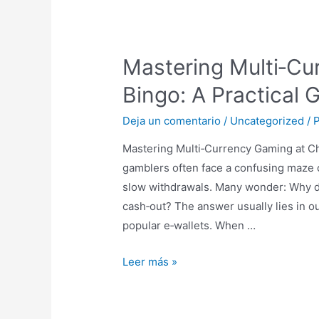
slot
gratuite
con
Mastering Multi‑Cu
jackpot
progressivi
Bingo: A Practical 
elevati
Deja un comentario
/
Uncategorized
/ 
Mastering Multi‑Currency Gaming at Ch
gamblers often face a confusing maze
slow withdrawals. Many wonder: Why d
cash‑out? The answer usually lies in o
popular e‑wallets. When …
Mastering
Leer más »
Multi‑Currency
Gaming
at