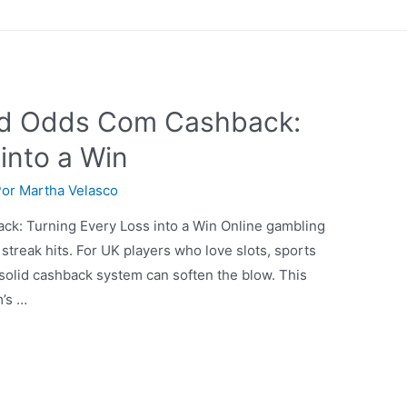
God Odds Com Cashback:
into a Win
Por
Martha Velasco
ck: Turning Every Loss into a Win Online gambling
 streak hits. For UK players who love slots, sports
, a solid cashback system can soften the blow. This
’s …