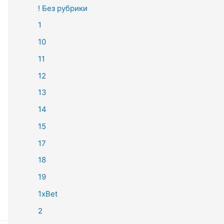
! Без рубрики
1
10
11
12
13
14
15
17
18
19
1xBet
2