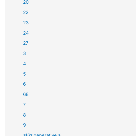
20
22
23
24
27
3
4
5
6
68
7
8
9
a16z generative ai