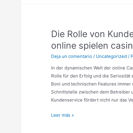
Cheeky
Bingo:
A
Die Rolle von Kund
Practical
Guide
online spielen casi
for
UK
Deja un comentario
/
Uncategorized
/ 
Players
In der dynamischen Welt der online Ca
Rolle für den Erfolg und die Seriositä
Boni und technischen Features immer u
Schnittstelle zwischen dem Betreiber u
Kundenservice fördert nicht nur das V
Die
Leer más »
Rolle
von