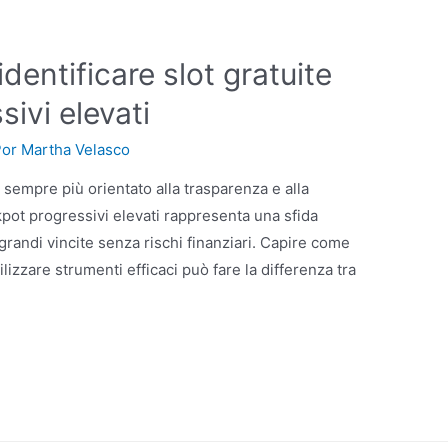
identificare slot gratuite
ivi elevati
Por
Martha Velasco
sempre più orientato alla trasparenza e alla
ckpot progressivi elevati rappresenta una sfida
i grandi vincite senza rischi finanziari. Capire come
tilizzare strumenti efficaci può fare la differenza tra