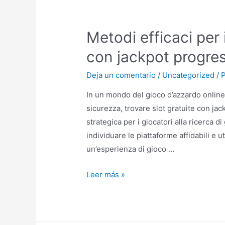
Depositing
Real
Metodi efficaci per 
Money
at
con jackpot progress
Online
Casinos
Deja un comentario
/
Uncategorized
/ 
In un mondo del gioco d’azzardo online 
sicurezza, trovare slot gratuite con ja
strategica per i giocatori alla ricerca d
individuare le piattaforme affidabili e u
un’esperienza di gioco …
Metodi
Leer más »
efficaci
per
identificare