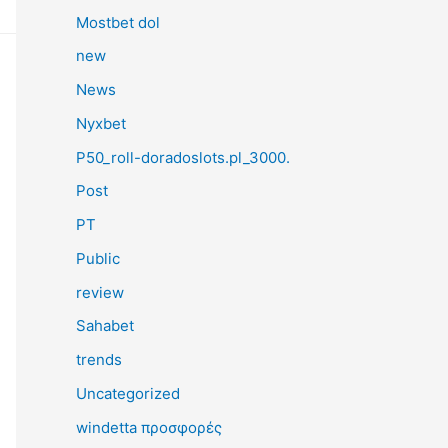
Mostbet dol
new
News
Nyxbet
P50_roll-doradoslots.pl_3000.
Post
PT
Public
review
Sahabet
trends
Uncategorized
windetta προσφορές