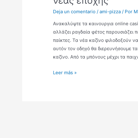
νέας εποχής
Deja un comentario
/
ami-pizza
/ Por
M
Ανακαλύψτε τα καινουργια online cas
αλλάζει ραγδαία φέτος παρουσιάζει π
παίκτες. Τα νέα καζίνο φιλοδοξούν ν
αυτόν τον οδηγό θα διερευνήσουμε τα 
καζίνο. Από τα μπόνους μέχρι τα παιχν
Ανακαλύψτε
Leer más »
τα
καινουργια
online
casino
της
νέας
εποχής