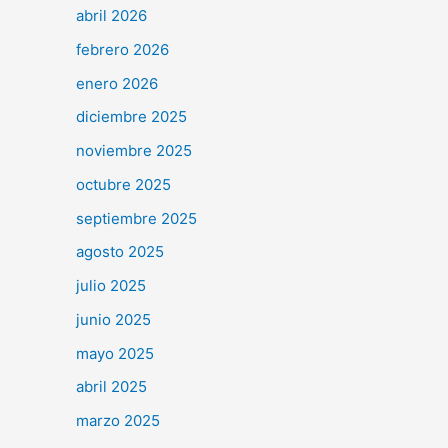
abril 2026
febrero 2026
enero 2026
diciembre 2025
noviembre 2025
octubre 2025
septiembre 2025
agosto 2025
julio 2025
junio 2025
mayo 2025
abril 2025
marzo 2025