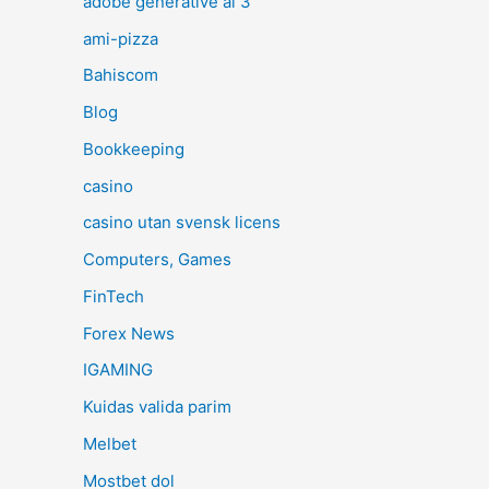
adobe generative ai 3
ami-pizza
Bahiscom
Blog
Bookkeeping
casino
casino utan svensk licens
Computers, Games
FinTech
Forex News
IGAMING
Kuidas valida parim
Melbet
Mostbet dol