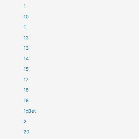
1
10
11
12
13
14
15
17
18
19
1xBet
2
20