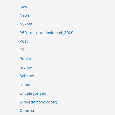
new
News
Nyxbet
P50_roll-doradoslots.pl_3000.
Post
PT
Public
review
Sahabet
trends
Uncategorized
windetta προσφορές
Сплиты