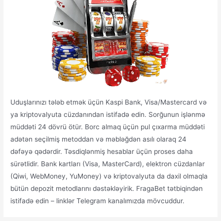
Uduşlarınızı tələb etmək üçün Kaspi Bank, Visa/Mastercard və
ya kriptovalyuta cüzdanından istifadə edin. Sorğunun işlənmə
müddəti 24 dövrü ötür. Borc almaq üçün pul çıxarma müddəti
adətən seçilmiş metoddan və məbləğdən asılı olaraq 24
dəfəyə qədərdir. Təsdiqlənmiş hesablar üçün proses daha
sürətlidir. Bank kartları (Visa, MasterCard), elektron cüzdanlar
(Qiwi, WebMoney, YuMoney) və kriptovalyuta da daxil olmaqla
bütün depozit metodlarını dəstəkləyirik. FragaBet tətbiqindən
istifadə edin – linklər Telegram kanalımızda mövcuddur.