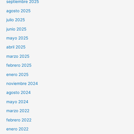
septiembre 2025
agosto 2025
julio 2025
junio 2025
mayo 2025
abril 2025
marzo 2025
febrero 2025
enero 2025
noviembre 2024
agosto 2024
mayo 2024
marzo 2022
febrero 2022
enero 2022