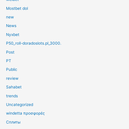
Mostbet dol
new
News
Nyxbet
P50_roll-doradoslots.pl_3000.
Post
PT
Public
review
Sahabet
trends
Uncategorized
windetta προσφορές
Сплиты