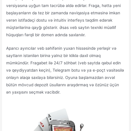
versiyasına uyğun tam təcrübə əldə edirlər. Fraga, hətta yeni
başlayanların da tez bir zamanda naviqasiya etməsinə imkan
verən istifadəçi dostu və intuitiv interfeys təqdim edərək
müştərilərinə qayğı göstərir. Əsas veb saytın texniki müəllif
hüquqları fərqli bir domen adında saxlanılır.
Aparıcı ayırıcılar veb səhifənin yuxarı hissəsində yerləşir və
saytların istənilən birinə yalnız bir kliklə daxil olmaq
mümkündür. Fragabet ilə 24/7 söhbət (veb saytda qəbul edin
və qeydiyyatdan keçin), Telegram botu və ya e-poçt vasitəsilə
onlayn əlaqə saxlaya bilərsiniz. Oyuna başlamazdan əvvəl
bütün mövcud depozit üsullarını araşdırmaq və özünüz üçün
ən yaxşısını seçmək vacibdir.