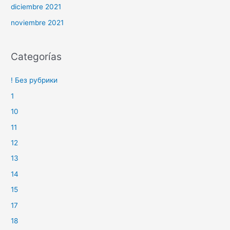
diciembre 2021
noviembre 2021
Categorías
! Без рубрики
1
10
11
12
13
14
15
17
18