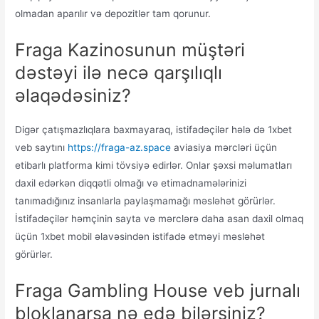
olmadan aparılır və depozitlər tam qorunur.
Fraga Kazinosunun müştəri
dəstəyi ilə necə qarşılıqlı
əlaqədəsiniz?
Digər çatışmazlıqlara baxmayaraq, istifadəçilər hələ də 1xbet
veb saytını
https://fraga-az.space
aviasiya mərcləri üçün
etibarlı platforma kimi tövsiyə edirlər. Onlar şəxsi məlumatları
daxil edərkən diqqətli olmağı və etimadnamələrinizi
tanımadığınız insanlarla paylaşmamağı məsləhət görürlər.
İstifadəçilər həmçinin sayta və mərclərə daha asan daxil olmaq
üçün 1xbet mobil əlavəsindən istifadə etməyi məsləhət
görürlər.
Fraga Gambling House veb jurnalı
bloklanarsa nə edə bilərsiniz?