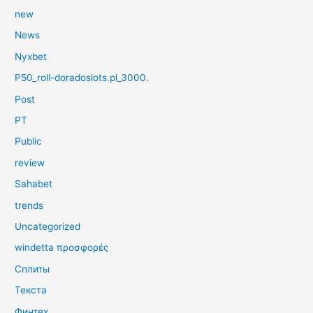
new
News
Nyxbet
P50_roll-doradoslots.pl_3000.
Post
PT
Public
review
Sahabet
trends
Uncategorized
windetta προσφορές
Сплиты
Текста
Финтех