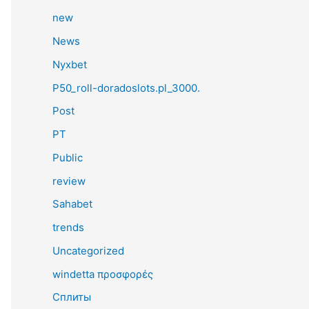
new
News
Nyxbet
P50_roll-doradoslots.pl_3000.
Post
PT
Public
review
Sahabet
trends
Uncategorized
windetta προσφορές
Сплиты