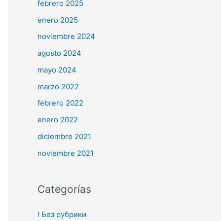
febrero 2025
enero 2025
noviembre 2024
agosto 2024
mayo 2024
marzo 2022
febrero 2022
enero 2022
diciembre 2021
noviembre 2021
Categorías
! Без рубрики