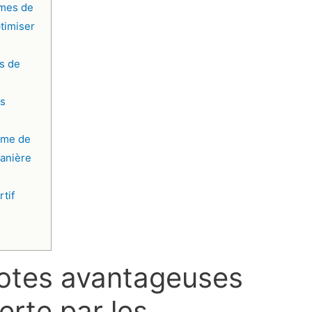
rmes de
ptimiser
s de
is
rme de
Manière
rtif
cotes avantageuses
ferte par les