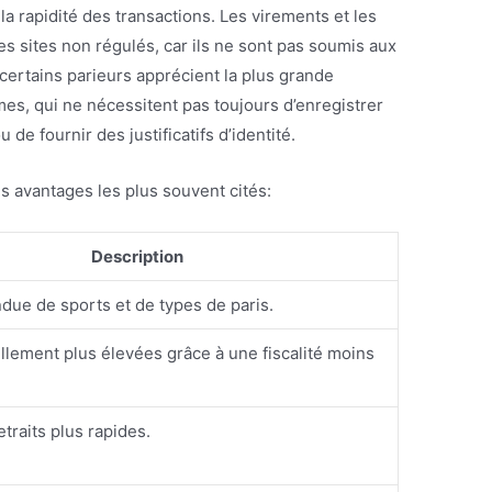
a rapidité des transactions. Les virements et les
les sites non régulés, car ils ne sont pas soumis aux
certains parieurs apprécient la plus grande
rmes, qui ne nécessitent pas toujours d’enregistrer
de fournir des justificatifs d’identité.
es avantages les plus souvent cités:
Description
ndue de sports et de types de paris.
llement plus élevées grâce à une fiscalité moins
traits plus rapides.