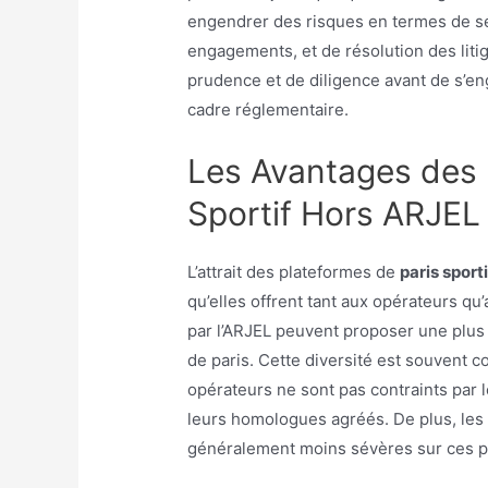
engendrer des risques en termes de sé
engagements, et de résolution des litig
prudence et de diligence avant de s’e
cadre réglementaire.
Les Avantages des 
Sportif Hors ARJEL
L’attrait des plateformes de
paris sporti
qu’elles offrent tant aux opérateurs qu
par l’ARJEL peuvent proposer une plus 
de paris. Cette diversité est souvent c
opérateurs ne sont pas contraints par 
leurs homologues agréés. De plus, les 
généralement moins sévères sur ces p