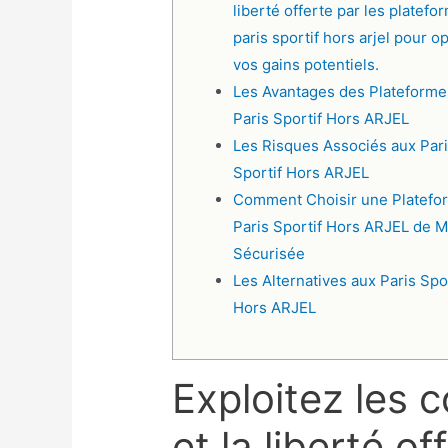
liberté offerte par les platefo
paris sportif hors arjel pour o
vos gains potentiels.
Les Avantages des Plateforme
Paris Sportif Hors ARJEL
Les Risques Associés aux Par
Sportif Hors ARJEL
Comment Choisir une Platefo
Paris Sportif Hors ARJEL de 
Sécurisée
Les Alternatives aux Paris Spo
Hors ARJEL
Exploitez les 
et la liberté of