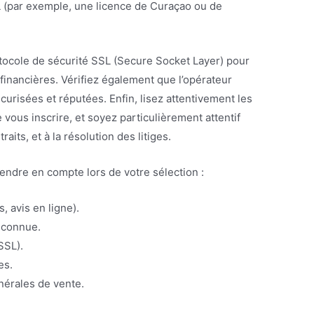
L (par exemple, une licence de Curaçao ou de
otocole de sécurité SSL (Secure Socket Layer) pour
inancières. Vérifiez également que l’opérateur
risées et réputées. Enfin, lisez attentivement les
vous inscrire, et soyez particulièrement attentif
aits, et à la résolution des litiges.
rendre en compte lors de votre sélection :
, avis en ligne).
econnue.
SSL).
es.
nérales de vente.