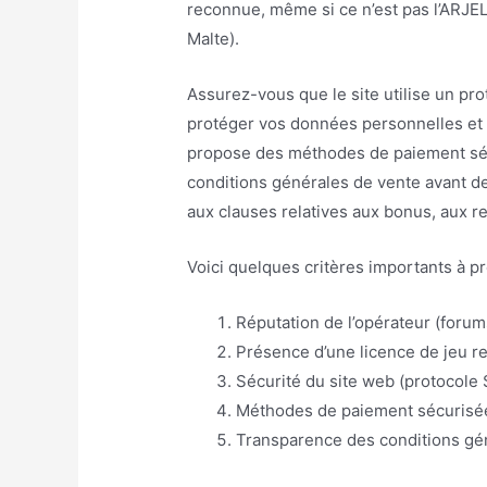
reconnue, même si ce n’est pas l’ARJE
Malte).
Assurez-vous que le site utilise un pr
protéger vos données personnelles et f
propose des méthodes de paiement sécu
conditions générales de vente avant de 
aux clauses relatives aux bonus, aux retr
Voici quelques critères importants à p
Réputation de l’opérateur (forums
Présence d’une licence de jeu r
Sécurité du site web (protocole 
Méthodes de paiement sécurisé
Transparence des conditions gé