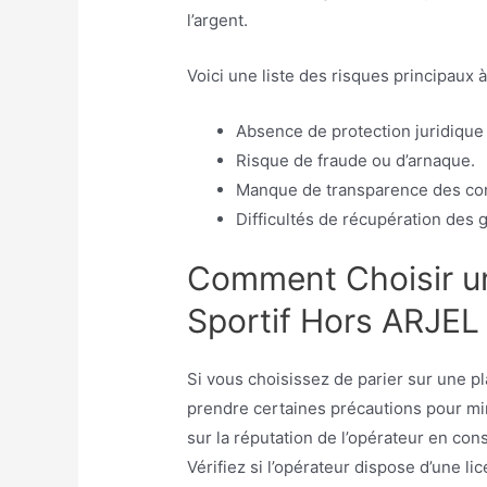
l’argent.
Voici une liste des risques principaux 
Absence de protection juridique 
Risque de fraude ou d’arnaque.
Manque de transparence des con
Difficultés de récupération des g
Comment Choisir un
Sportif Hors ARJEL
Si vous choisissez de parier sur une 
prendre certaines précautions pour mi
sur la réputation de l’opérateur en cons
Vérifiez si l’opérateur dispose d’une li