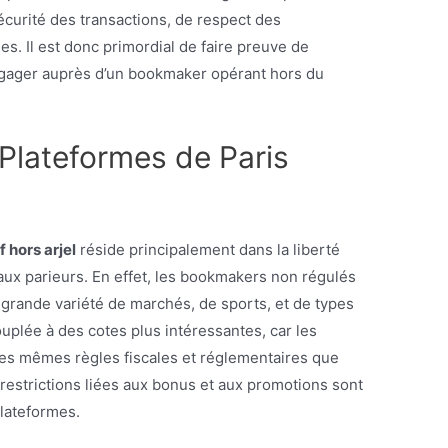
curité des transactions, de respect des
es. Il est donc primordial de faire preuve de
ngager auprès d’un bookmaker opérant hors du
Plateformes de Paris
f hors arjel
réside principalement dans la liberté
’aux parieurs. En effet, les bookmakers non régulés
grande variété de marchés, de sports, et de types
ouplée à des cotes plus intéressantes, car les
les mêmes règles fiscales et réglementaires que
restrictions liées aux bonus et aux promotions sont
lateformes.