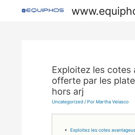
Ir
www.equiph
al
contenido
Exploitez les cotes 
offerte par les plat
hors arj
Uncategorized
/ Por
Martha Velasco
Exploitez les cotes avantageus