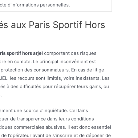
cte d’informations personnelles.
s aux Paris Sportif Hors
ris sportif hors arjel
comportent des risques
endre en compte. Le principal inconvénient est
e protection des consommateurs. En cas de litige
L, les recours sont limités, voire inexistants. Les
és à des difficultés pour récupérer leurs gains, ou
.
alement une source d’inquiétude. Certains
er de transparence dans leurs conditions
atiques commerciales abusives. Il est donc essentiel
 de l’opérateur avant de s’inscrire et de déposer de