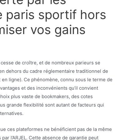
 paris sportif hors
miser vos gains
cesse de croître, et de nombreux parieurs se
en dehors du cadre réglementaire traditionnel de
ux en ligne). Ce phénomène, connu sous le terme de
avantages et des inconvénients qu’il convient
 choix plus vaste de bookmakers, des cotes
us grande flexibilité sont autant de facteurs qui
lternatives.
 que ces plateformes ne bénéficient pas de la même
s par l’ARJEL. Cette absence de garantie peut