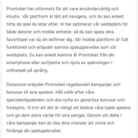
Prontobet har utformats för att vara användarvänlig och
intuitiv. Vår plattform är lätt att navigera, och du kan enkelt
hitta de spel du letar efter. Vi har optimerat vår webbplats för
både datorer och mobila enheter, så du kan spela dina
favoritspel var du än befinner dig. Vår mobila plattform är fullt
funktionell och erbjuder samma spelupplevelse som vår
webbplats. Du kan enkelt komma åt Prontobet från din
smartphone eller surfplatta och njuta av spänningen i
onlinespel på språng.
Dessutom erbjuder Prontobet regelbundet kampanjer och
bonusar till sina spelare. Håll utkik efter våra
specialerbjudanden och dra nytta av generösa bonusar och
freespins. Vi tror att det är viktigt att belöna våra lojala spelare
och ge dem extra värde för sina pengar. Genom att delta i
våra kampanjer kan du öka dina chanser att vinna och
förlänga din spelupplevelse.