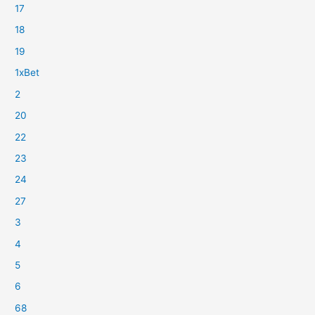
17
18
19
1xBet
2
20
22
23
24
27
3
4
5
6
68