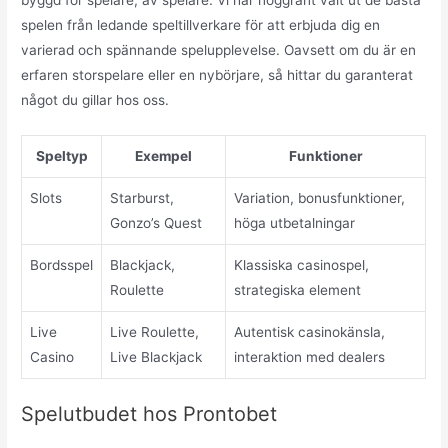
byggd för spelare, av spelare. Vi har noggrant valt ut de bästa
spelen från ledande speltillverkare för att erbjuda dig en
varierad och spännande spelupplevelse. Oavsett om du är en
erfaren storspelare eller en nybörjare, så hittar du garanterat
något du gillar hos oss.
Speltyp
Exempel
Funktioner
Slots
Starburst,
Variation, bonusfunktioner,
Gonzo’s Quest
höga utbetalningar
Bordsspel
Blackjack,
Klassiska casinospel,
Roulette
strategiska element
Live
Live Roulette,
Autentisk casinokänsla,
Casino
Live Blackjack
interaktion med dealers
Spelutbudet hos Prontobet