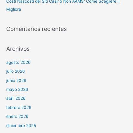
Costi Nascosti dei Siti Casino Non AAMS: Come Scegliere il
Migliore
Comentarios recientes
Archivos
agosto 2026
julio 2026
junio 2026
mayo 2026
abril 2026
febrero 2026
enero 2026
diciembre 2025