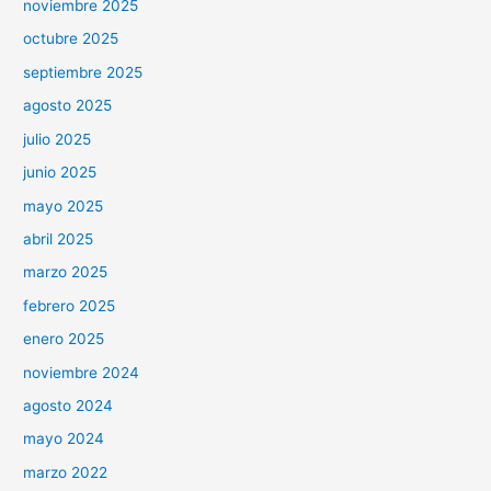
noviembre 2025
octubre 2025
septiembre 2025
agosto 2025
julio 2025
junio 2025
mayo 2025
abril 2025
marzo 2025
febrero 2025
enero 2025
noviembre 2024
agosto 2024
mayo 2024
marzo 2022