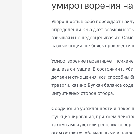
умиротворения на
Уверенность в себе порождает наил
определений. Она дает возможность
завышая и не недооценивая их. Сам
разные опции, не боясь произвести 
Умиротворение гарантирует психиче
анализа ситуации. В состоянии глуб
детали и отношения, кои способны 
тревоги. казино Вулкан баланса сод
интуитивных сторон отбора.
Соединение убежденности и покоя 
функционирования, при коем действ
таком самочувствии решения соверша
этом остаются обдуманными и напр