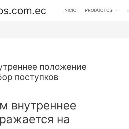
os.com.ec
INICIO
PRODUCTOS
H
утреннее положение
бор поступков
м внутреннее
ражается на