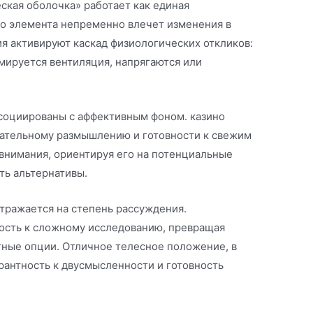
кая оболочка» работает как единая
го элемента непременно влечет изменения в
я активируют каскад физиологических откликов:
мируется вентиляция, напрягаются или
социированы с аффективным фоном. казино
дательному размышлению и готовности к свежим
внимания, ориентируя его на потенциальные
ть альтернативы.
тражается на степень рассуждения.
сть к сложному исследованию, превращая
ные опции. Отличное телесное положение, в
рантность к двусмысленности и готовность