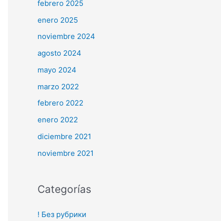
febrero 2025
enero 2025
noviembre 2024
agosto 2024
mayo 2024
marzo 2022
febrero 2022
enero 2022
diciembre 2021
noviembre 2021
Categorías
! Без рубрики