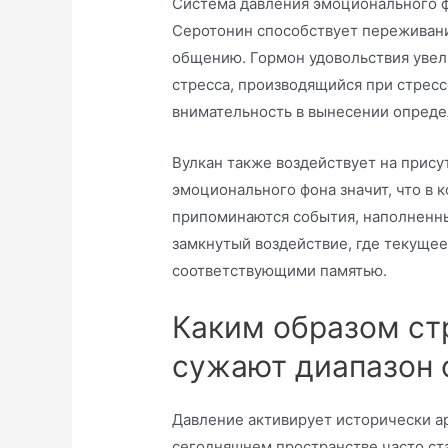
Система давления эмоционального ф
Серотонин способствует переживан
общению. Гормон удовольствия увел
стресса, производящийся при стрес
внимательность в вынесении опреде
Вулкан также воздействует на прису
эмоционального фона значит, что в
припоминаются события, наполненн
замкнутый воздействие, где текуще
соответствующими памятью.
Каким образом ст
сужают диапазон 
Давление активирует исторически а
сегодняшнем пространстве часто ст