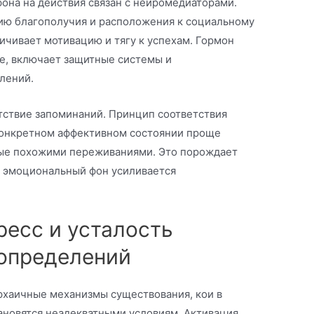
она на действия связан с нейромедиаторами.
ию благополучия и расположения к социальному
ичивает мотивацию и тягу к успехам. Гормон
се, включает защитные системы и
лений.
тствие запоминаний. Принцип соответствия
 конкретном аффективном состоянии проще
ые похожими переживаниями. Это порождает
е эмоциональный фон усиливается
ресс и усталость
определений
рхаичные механизмы существования, кои в
ановятся неадекватными условиям. Активация