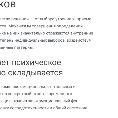
ков
ество решений — от выбора утреннего приема
сов. Механизмы совершения определений
ике на них значительно отражаются внутренние
тепень индивидуальных выборов, воздействуя
венные паттерны.
ает психическое
но складывается
 комплекс эмоциональных, телесных и
х в конкретный отрезок временного
изация, включающая эмоциональный фон,
ровку сосредоточенности и общий состояние