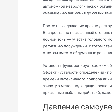
автономной неврологической орган
уменьшению внимания до самых явны
Постоянный давление крайне дестру
Беспрестанно повышенный степень 
лобной зоны — участка головного мо
регуляцию побуждений. Итогом ста
ответам вместо обдуманных решени
Усталость функционирует схожим об
Эффект «усталости определений» пр
времени интенсивного подбора личн
зачастую менее подходящие решения
привычные шаблоны действий, даже 
Давление самоуве