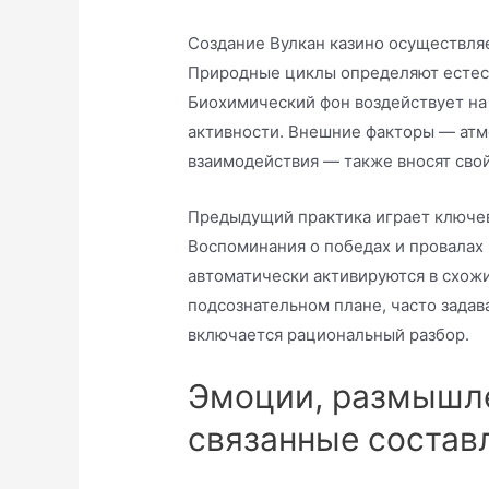
Создание Вулкан казино осуществля
Природные циклы определяют естест
Биохимический фон воздействует на
активности. Внешние факторы — атм
взаимодействия — также вносят свой
Предыдущий практика играет ключев
Воспоминания о победах и провалах
автоматически активируются в схожи
подсознательном плане, часто зада
включается рациональный разбор.
Эмоции, размышле
связанные соста