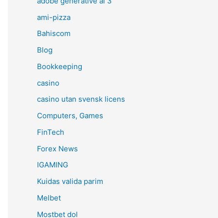
adobe generative ai 3
ami-pizza
Bahiscom
Blog
Bookkeeping
casino
casino utan svensk licens
Computers, Games
FinTech
Forex News
IGAMING
Kuidas valida parim
Melbet
Mostbet dol