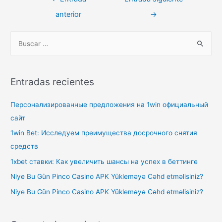
de
anterior
→
entradas
B
u
s
c
Entradas recientes
a
r
Персонализированные предложения на 1win официальный
p
сайт
o
1win Bet: Исследуем преимущества досрочного снятия
r
средств
:
1xbet ставки: Как увеличить шансы на успех в беттинге
Niye Bu Gün Pinco Casino APK Yükleməyə Cəhd etməlisiniz?
Niye Bu Gün Pinco Casino APK Yükleməyə Cəhd etməlisiniz?