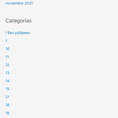
noviembre 2021
Categorías
! Без рубрики
1
10
11
12
13
14
15
17
18
19