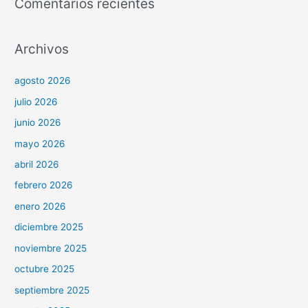
Comentarios recientes
Archivos
agosto 2026
julio 2026
junio 2026
mayo 2026
abril 2026
febrero 2026
enero 2026
diciembre 2025
noviembre 2025
octubre 2025
septiembre 2025