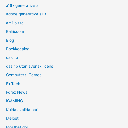
a16z generative ai
adobe generative ai 3
ami-pizza
Bahiscom
Blog
Bookkeeping
casino
casino utan svensk licens
Computers, Games
FinTech
Forex News
IGAMING
Kuidas valida parim
Melbet
Mostbet dol