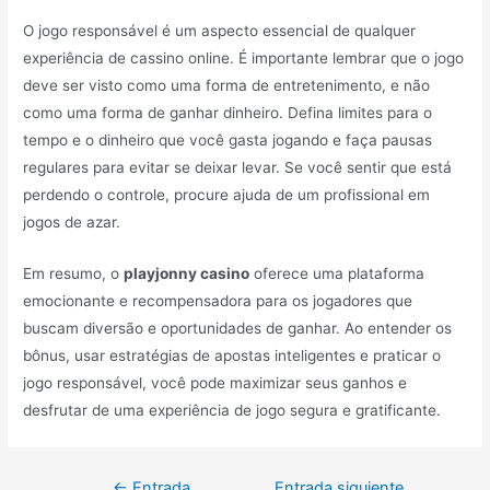
O jogo responsável é um aspecto essencial de qualquer
experiência de cassino online. É importante lembrar que o jogo
deve ser visto como uma forma de entretenimento, e não
como uma forma de ganhar dinheiro. Defina limites para o
tempo e o dinheiro que você gasta jogando e faça pausas
regulares para evitar se deixar levar. Se você sentir que está
perdendo o controle, procure ajuda de um profissional em
jogos de azar.
Em resumo, o
playjonny casino
oferece uma plataforma
emocionante e recompensadora para os jogadores que
buscam diversão e oportunidades de ganhar. Ao entender os
bônus, usar estratégias de apostas inteligentes e praticar o
jogo responsável, você pode maximizar seus ganhos e
desfrutar de uma experiência de jogo segura e gratificante.
Navegación
←
Entrada
Entrada siguiente