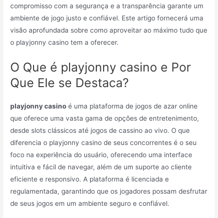
compromisso com a segurança e a transparência garante um
ambiente de jogo justo e confiável. Este artigo fornecerá uma
visão aprofundada sobre como aproveitar ao máximo tudo que
o playjonny casino tem a oferecer.
O Que é playjonny casino e Por
Que Ele se Destaca?
playjonny casino
é uma plataforma de jogos de azar online
que oferece uma vasta gama de opções de entretenimento,
desde slots clássicos até jogos de cassino ao vivo. O que
diferencia o playjonny casino de seus concorrentes é o seu
foco na experiência do usuário, oferecendo uma interface
intuitiva e fácil de navegar, além de um suporte ao cliente
eficiente e responsivo. A plataforma é licenciada e
regulamentada, garantindo que os jogadores possam desfrutar
de seus jogos em um ambiente seguro e confiável.