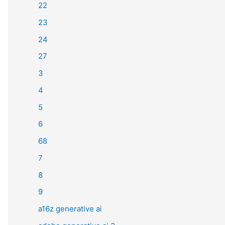
22
23
24
27
3
4
5
6
68
7
8
9
a16z generative ai