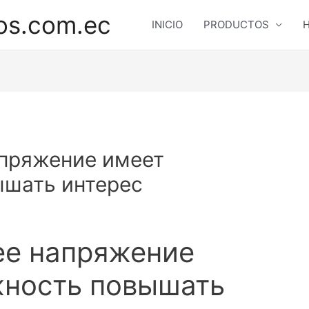
os.com.ec
INICIO
PRODUCTOS
H
апряжение имеет
ышать интерес
ее напряжение
жность повышать