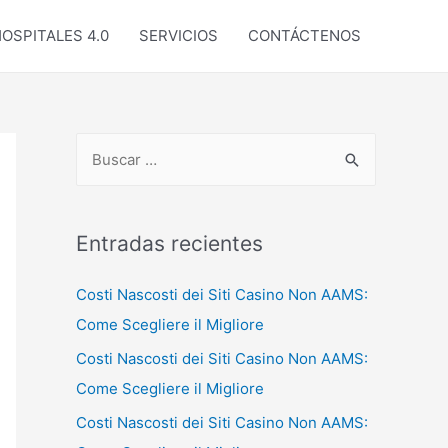
OSPITALES 4.0
SERVICIOS
CONTÁCTENOS
B
u
s
c
Entradas recientes
a
Costi Nascosti dei Siti Casino Non AAMS:
r
Come Scegliere il Migliore
p
o
Costi Nascosti dei Siti Casino Non AAMS:
r
Come Scegliere il Migliore
:
Costi Nascosti dei Siti Casino Non AAMS: