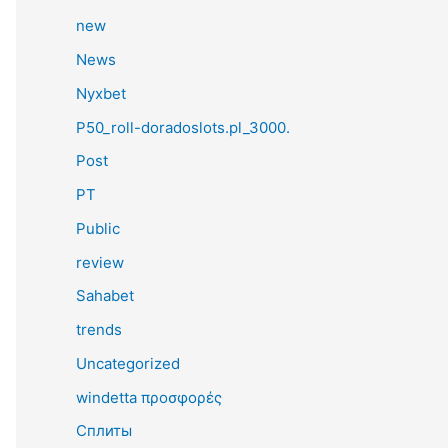
new
News
Nyxbet
P50_roll-doradoslots.pl_3000.
Post
PT
Public
review
Sahabet
trends
Uncategorized
windetta προσφορές
Сплиты