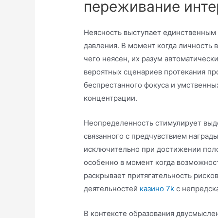
переживание инте
Неясность выступает единственным 
давления. В момент когда личность в
чего неясен, их разум автоматическ
вероятных сценариев протекания пр
беспрестанного фокуса и умственн
концентрации.
Неопределенность стимулирует выде
связанного с предчувствием награды
исключительно при достижении полож
особенно в момент когда возможнос
раскрывает притягательность рисков
деятельностей
казино 7k
с непредск
В контексте образования двусмысле