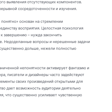
ного выявления отсутствующих компонентов.
ерывной сосредоточенности и изучения.
 понятно» основан на стремлении
 единству восприятия. Целостная психология
 к завершению – нужда закончить
ое. Недоделанные вопросы и нерешенные задачи
 существенно дольше, нежели полностью
аниченной непонятности активирует фантазию и
ра, писатели и дизайнеры часто задействуют
элементы своих произведений открытыми для
тво дает возможность аудитории деятельно
ия, что существенно усиливает чувственную