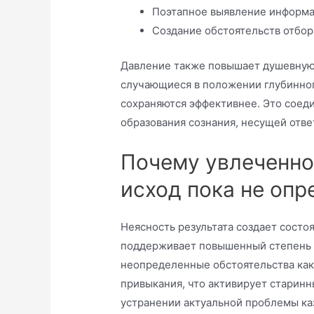
Поэтапное выявление информа
Создание обстоятельств отбор
Давление также повышает душевную 
случающиеся в положении глубинног
сохраняются эффективнее. Это соед
образования сознания, несущей отве
Почему увлеченно
исход пока не опр
Неясность результата создает состо
поддерживает повышенный степень 
неопределенные обстоятельства как
привыкания, что активирует старин
устранении актуальной проблемы ка