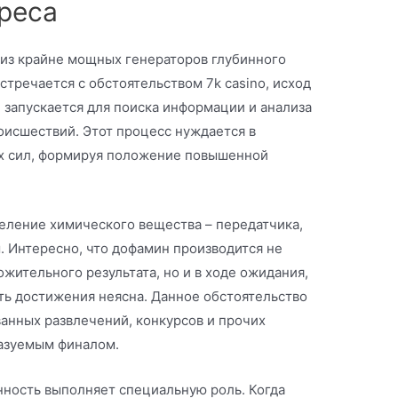
реса
из крайне мощных генераторов глубинного
стречается с обстоятельством 7k casino, исход
и запускается для поиска информации и анализа
оисшествий. Этот процесс нуждается в
ых сил, формируя положение повышенной
ление химического вещества – передатчика,
. Интересно, что дофамин производится не
ительного результата, но и в ходе ожидания,
ть достижения неясна. Данное обстоятельство
анных развлечений, конкурсов и прочих
азуемым финалом.
нность выполняет специальную роль. Когда