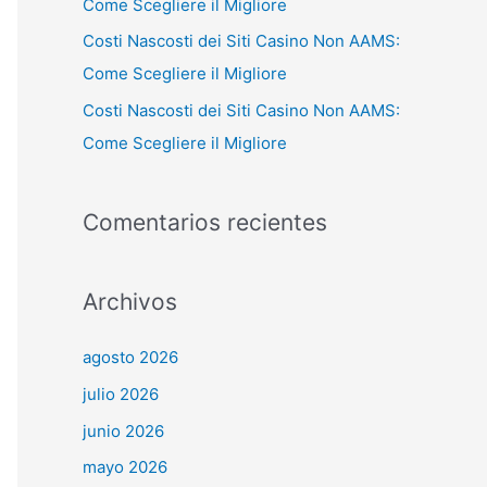
Come Scegliere il Migliore
Costi Nascosti dei Siti Casino Non AAMS:
Come Scegliere il Migliore
Costi Nascosti dei Siti Casino Non AAMS:
Come Scegliere il Migliore
Comentarios recientes
Archivos
agosto 2026
julio 2026
junio 2026
mayo 2026