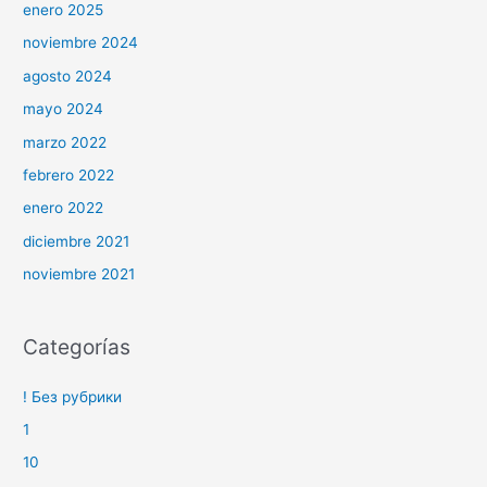
enero 2025
noviembre 2024
agosto 2024
mayo 2024
marzo 2022
febrero 2022
enero 2022
diciembre 2021
noviembre 2021
Categorías
! Без рубрики
1
10