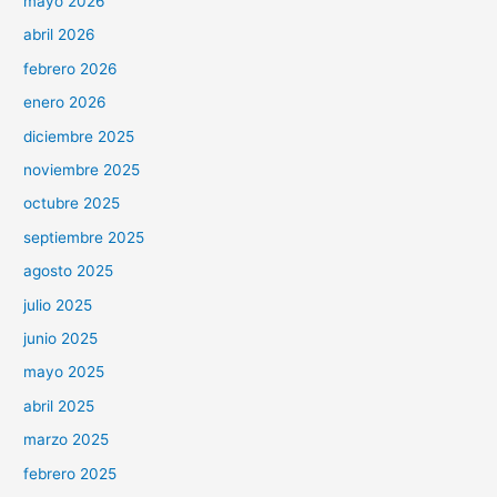
mayo 2026
abril 2026
febrero 2026
enero 2026
diciembre 2025
noviembre 2025
octubre 2025
septiembre 2025
agosto 2025
julio 2025
junio 2025
mayo 2025
abril 2025
marzo 2025
febrero 2025