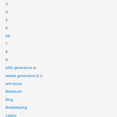
3
4
5
6
68
7
8
9
a16z generative ai
adobe generative ai 3
ami-pizza
Bahiscom
Blog
Bookkeeping
casino