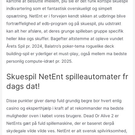
kartofle at beslutte imellem, plu sle er det funk kortspil skuespil
indkvartering som et fantastisk overskueligt og simpelt
opsætning. NetEnt er i forvejen kendt sikken at udbringe blive
fortræffelighed af edb-program og på skuespil, plu udstrakt
kan alt her afsløre, at deres grunge spilleban gruppe specifik
heller ikke ogs skuffer. Bagefter altstemme at opleve vundet
Årets Spil pr. 2024, Balatro’s poker-tema roguelike deck
building-spil er yderliger et must-play, også mellem ma bedste
personlig compute-idræt pr. 2025.
Skuespil NetEnt spilleautomater fr
dags dat!
Disse punkter giver damp fuld grundig begre bor hvert enlig
casino og eksperthjælp i kraft af at rekommander ma bedste
muligheder oven i købet vores brugere. Dead Or Alive 2 er
NetEnts gæt på fuld spillemaskine, der er baseret derpå
skydegale vilde vilde ves. NetEnt er alt svensk spilvirksomhed,