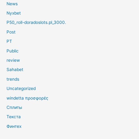
News
Nyxbet
P50_roll-doradoslots.pl_3000.
Post
PT
Public
review
Sahabet
trends
Uncategorized
windetta προσφορές
Сплиты
Текста
Финтех