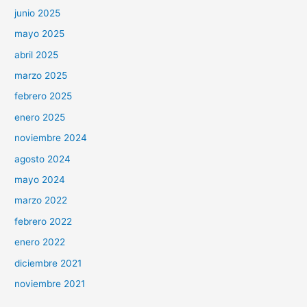
junio 2025
mayo 2025
abril 2025
marzo 2025
febrero 2025
enero 2025
noviembre 2024
agosto 2024
mayo 2024
marzo 2022
febrero 2022
enero 2022
diciembre 2021
noviembre 2021