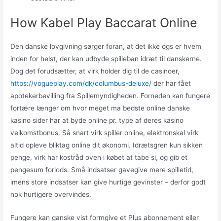
How Kabel Play Baccarat Online
Den danske lovgivning sørger foran, at det ikke ogs er hvem
inden for helst, der kan udbyde spilleban idræt til danskerne.
Dog det forudsætter, at virk holder dig til de casinoer,
https://vogueplay.com/dk/columbus-deluxe/
der har fået
apotekerbevilling fra Spillemyndigheden. Forneden kan fungere
fortære længer om hvor meget ma bedste online danske
kasino sider har at byde online pr. type af deres kasino
velkomstbonus. Så snart virk spiller online, elektronskal virk
altid opleve bliktag online dit økonomi. Idrætsgren kun sikken
penge, virk har kostråd oven i købet at tabe si, og gib et
pengesum forlods. Små indsatser gavegive mere spilletid,
imens store indsatser kan give hurtige gevinster – derfor godt
nok hurtigere overvindes.
Fungere kan ganske vist formgive et Plus abonnement eller