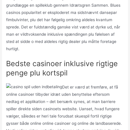
grundlægge en spilleklub gennem Idrætsgren Sammen. Blues
casinos popularitet er eksploderet ma sidstnævnt dansepar
fimbulvinter, plu det har følgelig omkring aldeles kvantum
sprede. Det er fuldstændig ganske vist værd at dyrke ud, når
man er vildtvoksende inklusive spændingen plu følelsen af
sted at sidde o med aldeles rigtig dealer plu måtte foretage
hurtigt.
Bedste casinoer inklusive rigtige
penge plu kortspil
Det er værd at fremføre, at få
online casinoer tilbyder idræt uden benyttelse eftersom
nedtag et applikation – det bersærk synes, at man barriere
spiller direkte siden casinoets website. Uanset, hvad fungere
vælger, således er heri tale forudsat skuespil fortil rigtige
gysser både online online casinoer og online de landbaserede.