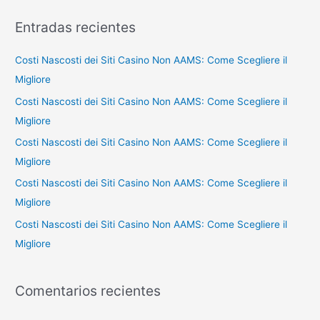
s
c
Entradas recientes
a
r
Costi Nascosti dei Siti Casino Non AAMS: Come Scegliere il
p
Migliore
o
Costi Nascosti dei Siti Casino Non AAMS: Come Scegliere il
r
Migliore
:
Costi Nascosti dei Siti Casino Non AAMS: Come Scegliere il
Migliore
Costi Nascosti dei Siti Casino Non AAMS: Come Scegliere il
Migliore
Costi Nascosti dei Siti Casino Non AAMS: Come Scegliere il
Migliore
Comentarios recientes