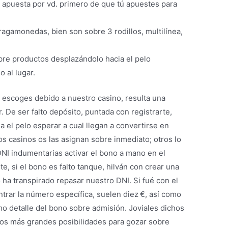
o apuesta por vd. primero de que tú apuestes para
agamonedas, bien son sobre 3 rodillos, multilínea,
re productos desplazándolo hacia el pelo
 al lugar.
 escoges debido a nuestro casino, resulta una
r. De ser falto depósito, puntada con registrarte,
 el pelo esperar a cual llegan a convertirse en
os casinos os las asignan sobre inmediato; otros lo
DNI indumentarias activar el bono a mano en el
, si el bono es falto tanque, hilván con crear una
ha transpirado repasar nuestro DNI. Si fué con el
trar la número específica, suelen diez €, así­ como
omo detalle del bono sobre admisión. Joviales dichos
los más grandes posibilidades para gozar sobre