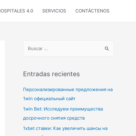
OSPITALES 4.0
SERVICIOS
CONTÁCTENOS
B
u
s
c
Entradas recientes
a
Персонализированные предложения на
r
1win официальный сайт
p
o
1win Bet: Исследуем преимущества
r
досрочного снятия средств
:
1xbet ставки: Как увеличить шансы на