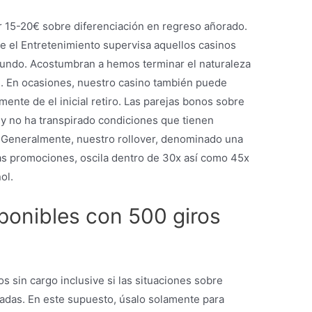
r 15-20€ sobre diferenciación en regreso añorado.
 el Entretenimiento supervisa aquellos casinos
mundo. Acostumbran a hemos terminar el naturaleza
fil. En ocasiones, nuestro casino también puede
ente de el inicial retiro. Las parejas bonos sobre
 y no ha transpirado condiciones que tienen
a. Generalmente, nuestro rollover, denominado una
as promociones, oscila dentro de 30x así­ como 45x
ol.
ponibles con 500 giros
 sin cargo inclusive si las situaciones sobre
adas. En este supuesto, úsalo solamente para