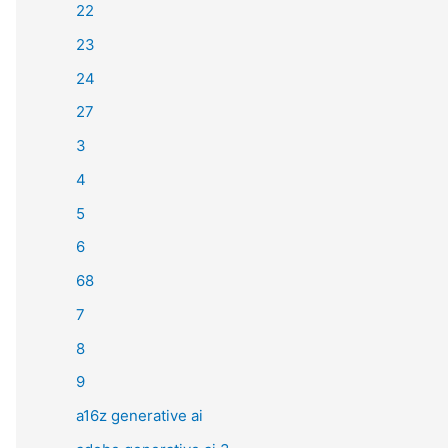
22
23
24
27
3
4
5
6
68
7
8
9
a16z generative ai