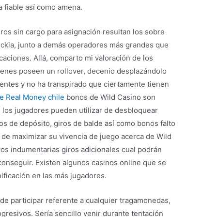
 fiable así­ como amena.
os sin cargo para asignación resultan los sobre
uckia, junto a demás operadores más grandes que
caciones. Allá, comparto mi valoración de los
ienes poseen un rollover, decenio desplazándolo
entes y no ha transpirado que ciertamente tienen
e Real Money chile
bonos de Wild Casino son
 los jugadores pueden utilizar de desbloquear
 de depósito, giros de balde así­ como bonos falto
 de maximizar su vivencia de juego acerca de Wild
os indumentarias giros adicionales cual podrán
conseguir. Existen algunos casinos online que se
nificación en las más jugadores.
 de participar referente a cualquier tragamonedas,
gresivos. Serí­a sencillo venir durante tentación