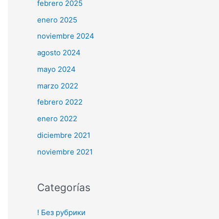
febrero 2025
enero 2025
noviembre 2024
agosto 2024
mayo 2024
marzo 2022
febrero 2022
enero 2022
diciembre 2021
noviembre 2021
Categorías
! Без рубрики