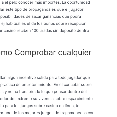
cia el pelo conocer más importes. La oportunidad
lar este tipo de propaganda es que el jugador
 posibilidades de sacar ganancias que podrá
 ej habitual es el de los bonos sobre recepción,
r casino reciben 100 tiradas sin depósito dentro
ómo Comprobar cualquier
tan algún incentivo sólido para todo jugador que
practica de entretenimiento. En el concebir sobre
s y no ha transpirado lo que pensar dentro del
dedor del extremo su vivencia sobre esparcimiento
icto para los juegos sobre casino en línea, te
tar uno de los mejores juegos de tragamonedas con