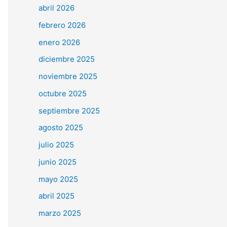
abril 2026
febrero 2026
enero 2026
diciembre 2025
noviembre 2025
octubre 2025
septiembre 2025
agosto 2025
julio 2025
junio 2025
mayo 2025
abril 2025
marzo 2025