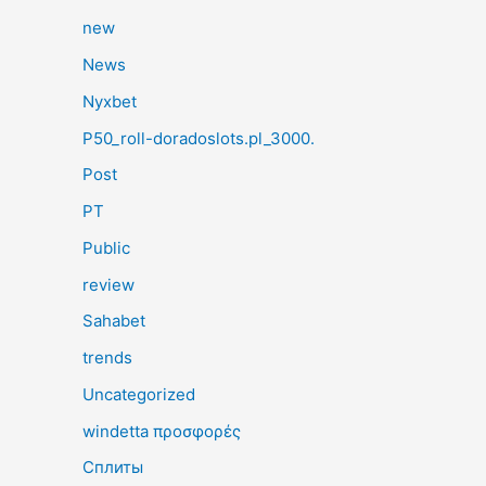
new
News
Nyxbet
P50_roll-doradoslots.pl_3000.
Post
PT
Public
review
Sahabet
trends
Uncategorized
windetta προσφορές
Сплиты