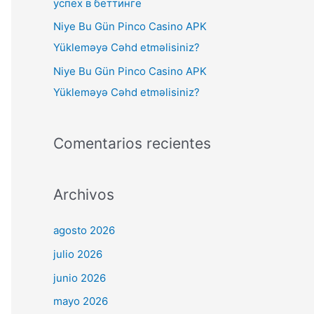
успех в беттинге
Niye Bu Gün Pinco Casino APK
Yükleməyə Cəhd etməlisiniz?
Niye Bu Gün Pinco Casino APK
Yükleməyə Cəhd etməlisiniz?
Comentarios recientes
Archivos
agosto 2026
julio 2026
junio 2026
mayo 2026