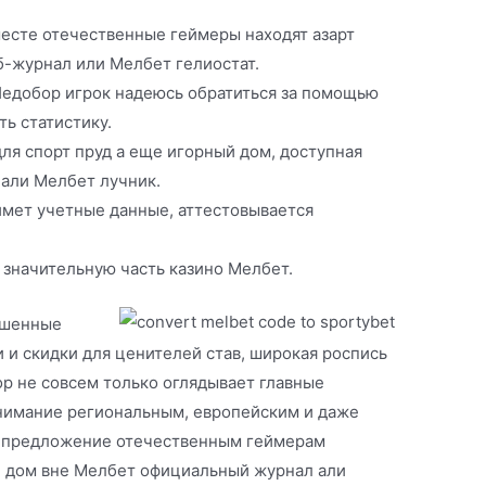
месте отечественные геймеры находят азарт
-журнал или Мелбет гелиостат.
едобор игрок надеюсь обратиться за помощью
ь статистику.
ля спорт пруд а еще игорный дом, доступная
али Мелбет лучник.
имет учетные данные, аттестовывается
значительную часть казино Мелбет.
ышенные
и скидки для ценителей став, широкая роспись
ор не совсем только оглядывает главные
внимание региональным, европейским и даже
т предложение отечественным геймерам
й дом вне Мелбет официальный журнал али