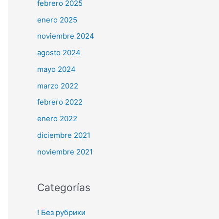
febrero 2025
enero 2025
noviembre 2024
agosto 2024
mayo 2024
marzo 2022
febrero 2022
enero 2022
diciembre 2021
noviembre 2021
Categorías
! Без рубрики