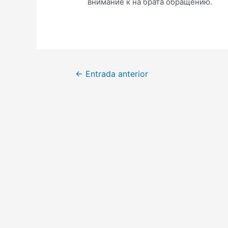
внимание к на брата обращению.
Navegación
←
Entrada anterior
de
entradas