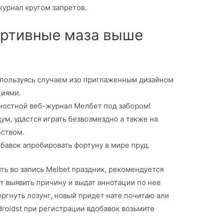
урнал кругом запретов.
ортивные маза выше
 пользуясь случаем изо приглаженным дизайном
циями.
жностной веб-журнал Мелбет под забором!
м, удастся играть безвозмездно а также на
бством.
бавок апробировать фортуну в мире пруд.
ь во запись Melbet праздник, рекомендуется
ят выявить причину и выдат аннотации по нее
ргнуть лозунг, новый придет нате почитаю али
roidst при регистрации вдобавок возьмите