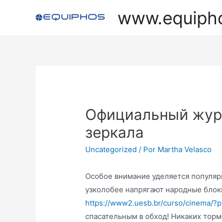
Ir
www.equiph
al
contenido
Официальный журн
зеркала
Uncategorized
/ Por
Martha Velasco
Особое внимание уделяется популяр
узколобее напрягают народные блок
https://www2.uesb.br/curso/cinema/?
спасательным в обход!
Никаких торм