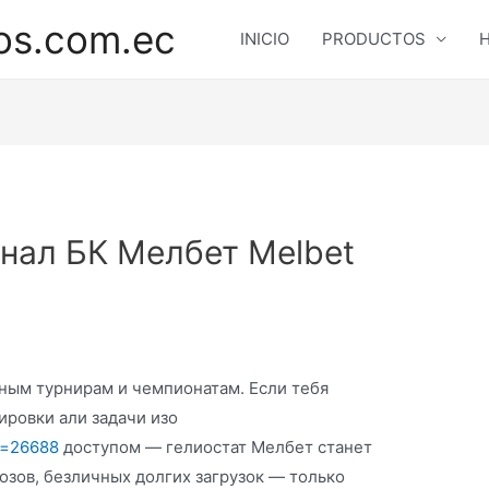
os.com.ec
INICIO
PRODUCTOS
H
ал БК Мелбет Melbet
ным турнирам и чемпионатам. Если тебя
ировки али задачи изо
p=26688
доступом — гелиостат Мелбет станет
озов, безличных долгих загрузок — только