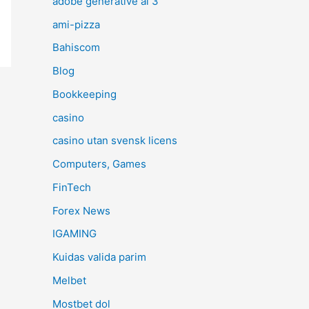
adobe generative ai 3
ami-pizza
Bahiscom
Blog
Bookkeeping
casino
casino utan svensk licens
Computers, Games
FinTech
Forex News
IGAMING
Kuidas valida parim
Melbet
Mostbet dol