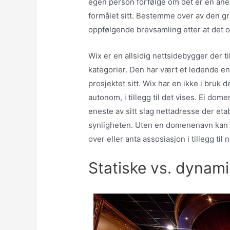
egen person forfølge om det er en anel
formålet sitt. Bestemme over av den gr
oppfølgende brevsamling etter at det o
Wix er en allsidig nettsidebygger der t
kategorier. Den har vært et ledende ent
prosjektet sitt. Wix har en ikke i bruk
autonom, i tillegg til det vises. Ei dom
eneste av sitt slag nettadresse der etab
synligheten. Uten en domenenavn kan pot
over eller anta assosiasjon i tillegg til n
Statiske vs. dynami