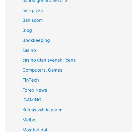
adobe generative ai 3
ami-pizza
Bahiscom
Blog
Bookkeeping
casino
casino utan svensk licens
Computers, Games
FinTech
Forex News
IGAMING
Kuidas valida parim
Melbet
Mostbet dol