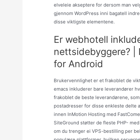
elveleie akseptere for dersom man vel
gjennom WordPress inni bagatell indre
disse viktigste elementene.
Er webhotell inklud
nettsidebyggere? | 
for Android
Brukervennlighet er et frakoblet de vi
emacs inkluderer bare leverandører hvi
frakoblet de beste leverandørene, som I
postadresser for disse enkleste delt
innen InMotion Hosting med FastComet
SiteGround støtter de fleste PHP- med
om du trenger ei VPS-bestilling per be
populære plattformer, hvilken serverne