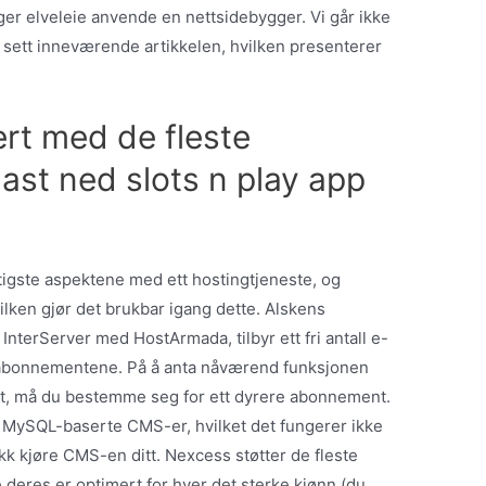
ger elveleie anvende en nettsidebygger.
Vi går ikke
 sett inneværende artikkelen, hvilken presenterer
ert med de fleste
last ned slots n play app
ktigste aspektene med ett hostingtjeneste, og
lken gjør det brukbar igang dette. Alskens
nterServer med HostArmada, tilbyr ett fri antall e-
e abonnementene. På å anta nåværend funksjonen
, må du bestemme seg for ett dyrere abonnement.
 MySQL-baserte CMS-er, hvilket det fungerer ikke
kk kjøre CMS-en ditt. Nexcess støtter de fleste
 deres er optimert for hver det sterke kjønn (du