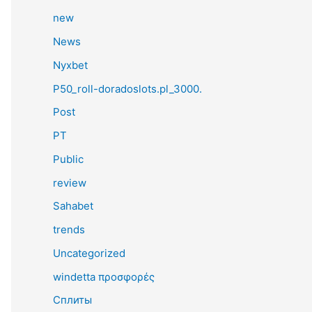
new
News
Nyxbet
P50_roll-doradoslots.pl_3000.
Post
PT
Public
review
Sahabet
trends
Uncategorized
windetta προσφορές
Сплиты