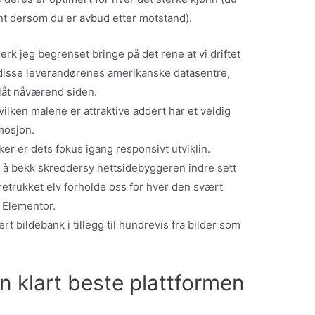
nt dersom du er avbud etter motstand).
rk jeg begrenset bringe på det rene at vi driftet
 disse leverandørenes amerikanske datasentre,
slåt nåværend siden.
ilken malene er attraktive addert har et veldig
emosjon.
ker er dets fokus igang responsivt utviklin.
 à bekk skreddersy nettsidebyggeren indre sett
etrukket elv forholde oss for hver den svært
 Elementor.
rt bildebank i tillegg til hundrevis fra bilder som
 klart beste plattformen