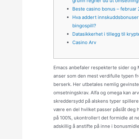
grunn regner du ut omsetning
Beste casino bonus – februar
Hva addert innskuddsbonuser
bingospill?
Datasikkerhet i tillegg til kryp
Casino Arv
Emacs anbefaler respekterte sider og M
anser som den mest verdifulle typen f
berserk. Her utbetales nemlig gevinst
omsetningskrav. Alfa og omega kan arve
skreddersydd på alskens typer spillere.
være en del hvilket passer påslåt deg 
på 100%, ukontrollert det formidle at n
adskillig å anstifte på inne i bonusmidle