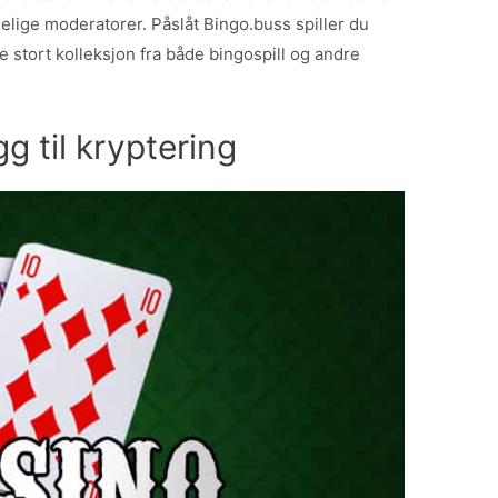
lige moderatorer. Påslåt Bingo.buss spiller du
nde stort kolleksjon fra både bingospill og andre
gg til kryptering