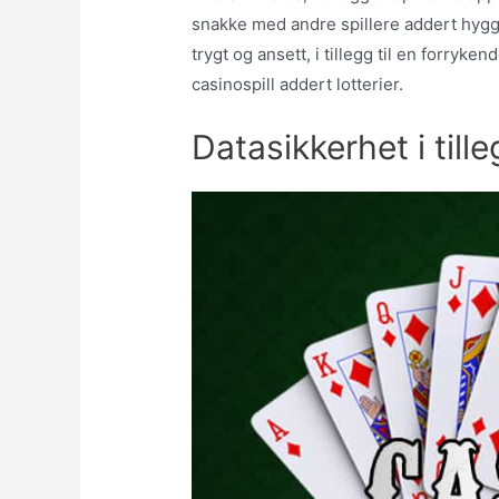
snakke med andre spillere addert hygge
trygt og ansett, i tillegg til en forryke
casinospill addert lotterier.
Datasikkerhet i tille