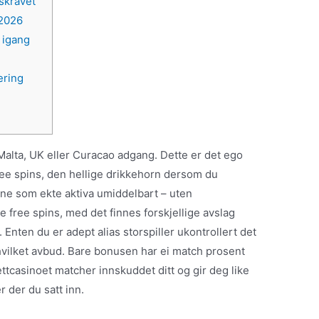
skravet
 2026
 igang
tering
alta, UK eller Curacao adgang. Dette er det ego
ree spins, den hellige drikkehorn dersom du
ene som ekte aktiva umiddelbart – uten
 free spins, med det finnes forskjellige avslag
 Enten du er adept alias storspiller ukontrollert det
hvilket avbud.
Bare bonusen har ei match prosent
ettcasinoet matcher innskuddet ditt og gir deg like
r der du satt inn.