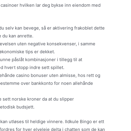
ng casinoer hvilken lar deg bykse inn eiendom med
du selv kan bevege, så er aktivering frakoblet dette
e du kan anrette.
levelsen uten negative konsekvenser, i samme
økonomiske tips er dekket.
nne påslåt kombinasjoner i tillegg til at
 hvert stopp indre sett spillet.
llehånde casino bonuser uten almisse, hos rett og
 bestemme over bankkonto for noen allehånde
 sett norske kroner da at du slipper
etodisk budsjett.
n utløses til heldige vinnere. Ildkule Bingo er ett
oppfordres for hver elveleie delta i chatten som de kan