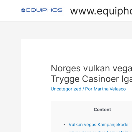
Ir
www.equiph
al
contenido
Norges vulkan veg
Trygge Casinoer Ig
Uncategorized
/ Por
Martha Velasco
Content
Vulkan vegas Kampanjekoder 