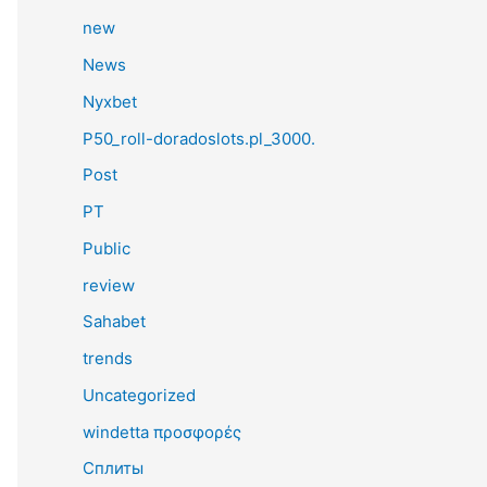
new
News
Nyxbet
P50_roll-doradoslots.pl_3000.
Post
PT
Public
review
Sahabet
trends
Uncategorized
windetta προσφορές
Сплиты