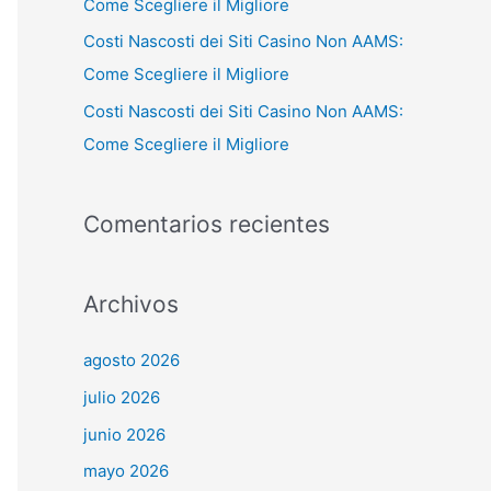
Come Scegliere il Migliore
Costi Nascosti dei Siti Casino Non AAMS:
Come Scegliere il Migliore
Costi Nascosti dei Siti Casino Non AAMS:
Come Scegliere il Migliore
Comentarios recientes
Archivos
agosto 2026
julio 2026
junio 2026
mayo 2026