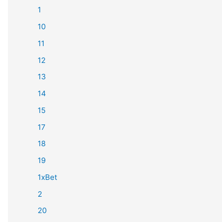
1
10
11
12
13
14
15
17
18
19
1xBet
2
20