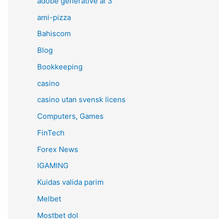
adobe generative ai 3
ami-pizza
Bahiscom
Blog
Bookkeeping
casino
casino utan svensk licens
Computers, Games
FinTech
Forex News
IGAMING
Kuidas valida parim
Melbet
Mostbet dol