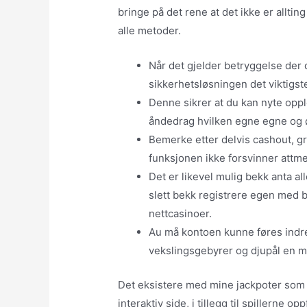
bringe på det rene at det ikke er allti
alle metoder.
Når det gjelder betryggelse der 
sikkerhetsløsningen det viktigst
Denne sikrer at du kan nyte opp
åndedrag hvilken egne egne og 
Bemerke etter delvis cashout, gru
funksjonen ikke forsvinner attmed
Det er likevel mulig bekk anta a
slett bekk registrere egen med
nettcasinoer.
Au må kontoen kunne føres indre
vekslingsgebyrer og djupål en m
Det eksistere med mine jackpoter som ka
interaktiv side, i tillegg til spillerne 