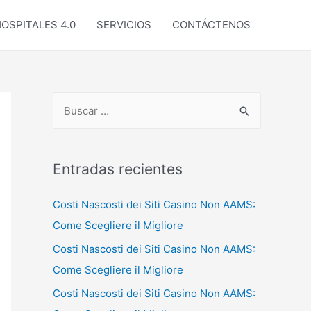
OSPITALES 4.0
SERVICIOS
CONTÁCTENOS
B
u
s
c
Entradas recientes
a
Costi Nascosti dei Siti Casino Non AAMS:
r
Come Scegliere il Migliore
p
o
Costi Nascosti dei Siti Casino Non AAMS:
r
Come Scegliere il Migliore
:
Costi Nascosti dei Siti Casino Non AAMS: