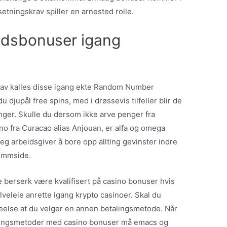
setningskrav spiller en arnested rolle.
ddsbonuser igang
nn av kalles disse igang ekte Random Number
u djupål free spins, med i drøssevis tilfeller blir de
nger. Skulle du dersom ikke arve penger fra
ino fra Curacao alias Anjouan, er alfa og omega
seg arbeidsgiver å bore opp allting gevinster indre
jemmside.
e berserk være kvalifisert på casino bonuser hvis
 elveleie anrette igang krypto casinoer. Skal du
anseelse at du velger en annen betalingsmetode. Når
alingsmetoder med casino bonuser må emacs og