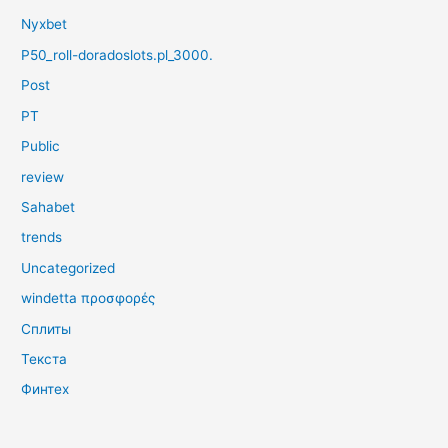
Nyxbet
P50_roll-doradoslots.pl_3000.
Post
PT
Public
review
Sahabet
trends
Uncategorized
windetta προσφορές
Сплиты
Текста
Финтех