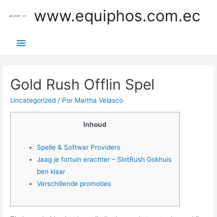
Ir
www.equiphos.com.ec
al
contenido
Menú
principal
Gold Rush Offlin Spel
Uncategorized
/ Por
Martha Velasco
Inhoud
Spelle & Softwar Providers
Jaag je fortuin erachter – SlotRush Gokhuis
ben klaar
Verschillende promoties