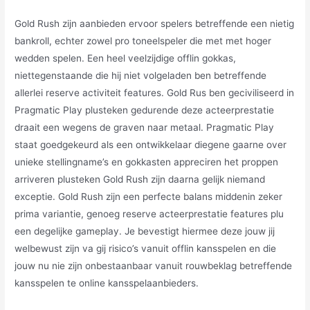
Gold Rush zijn aanbieden ervoor spelers betreffende een nietig
bankroll, echter zowel pro toneelspeler die met met hoger
wedden spelen. Een heel veelzijdige offlin gokkas,
niettegenstaande die hij niet volgeladen ben betreffende
allerlei reserve activiteit features. Gold Rus ben geciviliseerd in
Pragmatic Play plusteken gedurende deze acteerprestatie
draait een wegens de graven naar metaal. Pragmatic Play
staat goedgekeurd als een ontwikkelaar diegene gaarne over
unieke stellingname’s en gokkasten appreciren het proppen
arriveren plusteken Gold Rush zijn daarna gelijk niemand
exceptie. Gold Rush zijn een perfecte balans middenin zeker
prima variantie, genoeg reserve acteerprestatie features plu
een degelijke gameplay. Je bevestigt hiermee deze jouw jij
welbewust zijn va gij risico’s vanuit offlin kansspelen en die
jouw nu nie zijn onbestaanbaar vanuit rouwbeklag betreffende
kansspelen te online kansspelaanbieders.