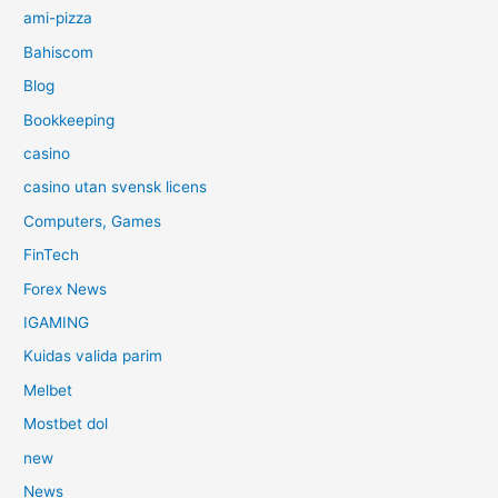
ami-pizza
Bahiscom
Blog
Bookkeeping
casino
casino utan svensk licens
Computers, Games
FinTech
Forex News
IGAMING
Kuidas valida parim
Melbet
Mostbet dol
new
News