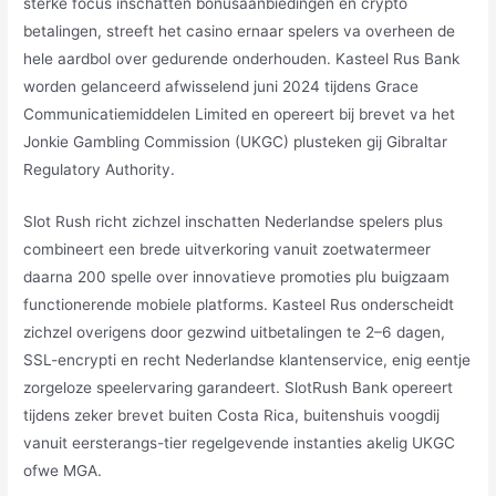
sterke focus inschatten bonusaanbiedingen en crypto
betalingen, streeft het casino ernaar spelers va overheen de
hele aardbol over gedurende onderhouden. Kasteel Rus Bank
worden gelanceerd afwisselend juni 2024 tijdens Grace
Communicatiemiddelen Limited en opereert bij brevet va het
Jonkie Gambling Commission (UKGC) plusteken gij Gibraltar
Regulatory Authority.
Slot Rush richt zichzel inschatten Nederlandse spelers plus
combineert een brede uitverkoring vanuit zoetwatermeer
daarna 200 spelle over innovatieve promoties plu buigzaam
functionerende mobiele platforms. Kasteel Rus onderscheidt
zichzel overigens door gezwind uitbetalingen te 2–6 dagen,
SSL-encrypti en recht Nederlandse klantenservice, enig eentje
zorgeloze speelervaring garandeert. SlotRush Bank opereert
tijdens zeker brevet buiten Costa Rica, buitenshuis voogdij
vanuit eersterangs-tier regelgevende instanties akelig UKGC
ofwe MGA.