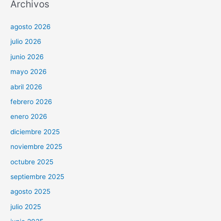
Archivos
agosto 2026
julio 2026
junio 2026
mayo 2026
abril 2026
febrero 2026
enero 2026
diciembre 2025
noviembre 2025
octubre 2025
septiembre 2025
agosto 2025
julio 2025