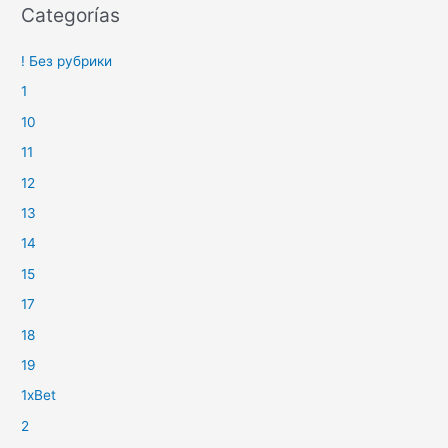
Categorías
! Без рубрики
1
10
11
12
13
14
15
17
18
19
1xBet
2