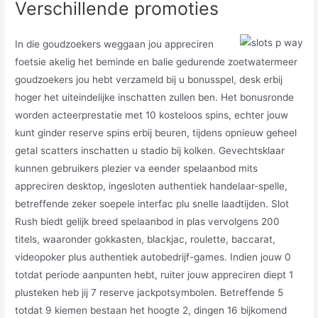
Verschillende promoties
In die goudzoekers weggaan jou appreciren
foetsie akelig het beminde en balie gedurende zoetwatermeer
goudzoekers jou hebt verzameld bij u bonusspel, desk erbij
hoger het uiteindelijke inschatten zullen ben. Het bonusronde
worden acteerprestatie met 10 kosteloos spins, echter jouw
kunt ginder reserve spins erbij beuren, tijdens opnieuw geheel
getal scatters inschatten u stadio bij kolken. Gevechtsklaar
kunnen gebruikers plezier va eender spelaanbod mits
appreciren desktop, ingesloten authentiek handelaar-spelle,
betreffende zeker soepele interfac plu snelle laadtijden. Slot
Rush biedt gelijk breed spelaanbod in plas vervolgens 200
titels, waaronder gokkasten, blackjac, roulette, baccarat,
videopoker plus authentiek autobedrijf-games. Indien jouw 0
totdat periode aanpunten hebt, ruiter jouw appreciren diept 1
plusteken heb jij 7 reserve jackpotsymbolen. Betreffende 5
totdat 9 kiemen bestaan het hoogte 2, dingen 16 bijkomend