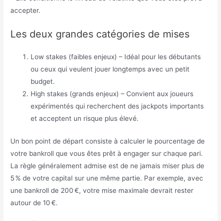
accepter.
Les deux grandes catégories de mises
Low stakes (faibles enjeux) – Idéal pour les débutants
ou ceux qui veulent jouer longtemps avec un petit
budget.
High stakes (grands enjeux) – Convient aux joueurs
expérimentés qui recherchent des jackpots importants
et acceptent un risque plus élevé.
Un bon point de départ consiste à calculer le pourcentage de
votre bankroll que vous êtes prêt à engager sur chaque pari.
La règle généralement admise est de ne jamais miser plus de
5 % de votre capital sur une même partie. Par exemple, avec
une bankroll de 200 €, votre mise maximale devrait rester
autour de 10 €.