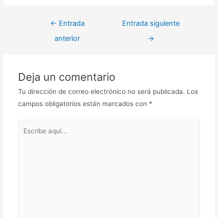
Navegación
←
Entrada
Entrada siguiente
de
anterior
→
entradas
Deja un comentario
Tu dirección de correo electrónico no será publicada.
Los
campos obligatorios están marcados con
*
Escribe
aquí...