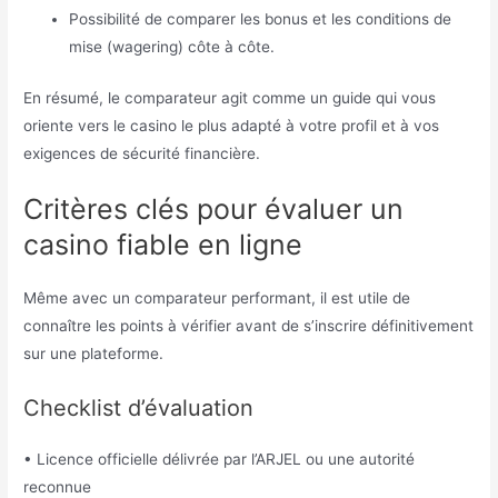
Possibilité de comparer les bonus et les conditions de
mise (wagering) côte à côte.
En résumé, le comparateur agit comme un guide qui vous
oriente vers le casino le plus adapté à votre profil et à vos
exigences de sécurité financière.
Critères clés pour évaluer un
casino fiable en ligne
Même avec un comparateur performant, il est utile de
connaître les points à vérifier avant de s’inscrire définitivement
sur une plateforme.
Checklist d’évaluation
• Licence officielle délivrée par l’ARJEL ou une autorité
reconnue