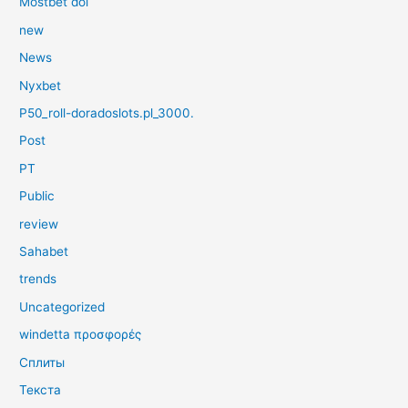
Mostbet dol
new
News
Nyxbet
P50_roll-doradoslots.pl_3000.
Post
PT
Public
review
Sahabet
trends
Uncategorized
windetta προσφορές
Сплиты
Текста