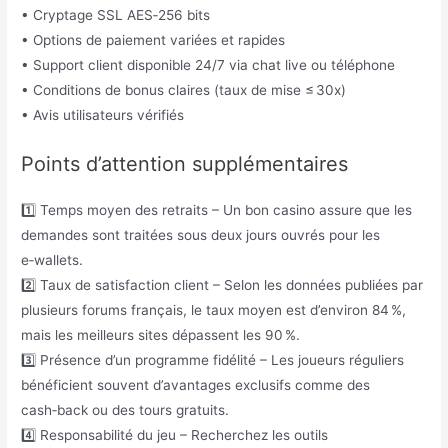
• Cryptage SSL AES‑256 bits
• Options de paiement variées et rapides
• Support client disponible 24/7 via chat live ou téléphone
• Conditions de bonus claires (taux de mise ≤ 30x)
• Avis utilisateurs vérifiés
Points d’attention supplémentaires
1️⃣ Temps moyen des retraits – Un bon casino assure que les
demandes sont traitées sous deux jours ouvrés pour les
e‑wallets.
2️⃣ Taux de satisfaction client – Selon les données publiées par
plusieurs forums français, le taux moyen est d’environ 84 %,
mais les meilleurs sites dépassent les 90 %.
3️⃣ Présence d’un programme fidélité – Les joueurs réguliers
bénéficient souvent d’avantages exclusifs comme des
cash‑back ou des tours gratuits.
4️⃣ Responsabilité du jeu – Recherchez les outils