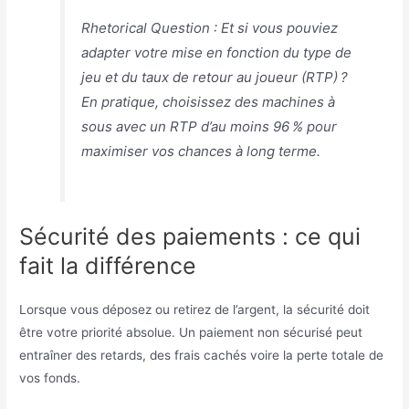
Rhetorical Question :
Et si vous pouviez
adapter votre mise en fonction du type de
jeu et du taux de retour au joueur (RTP) ?
En pratique, choisissez des machines à
sous avec un RTP d’au moins 96 % pour
maximiser vos chances à long terme.
Sécurité des paiements : ce qui
fait la différence
Lorsque vous déposez ou retirez de l’argent, la sécurité doit
être votre priorité absolue. Un paiement non sécurisé peut
entraîner des retards, des frais cachés voire la perte totale de
vos fonds.