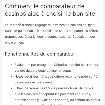
Comment le comparateur de
casinos aide à choisir le bon site
Le marché français regorge de dizaines de casinos en ligne.
Sans un guide fiable, il est facile de se perdre parmi les offres
trompeuses. C’est ici que le comparateur de Casualconnect
entre en jeu.
Fonctionnalités du comparateur
Évaluation par catégorie : Sécurité, rapidité des retraits,
variété du catalogue de jeux et bonus.
Notes détaillées : Chaque critère reçoit une note sur 10
basée sur des tests réels.
Filtres personnalisés : Vous pouvez choisir de ne voir
que les casinos acceptant les paiements en euros,
proposant des jeux de paris sportifs, ou offrant un bonus