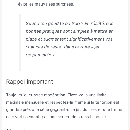
évite les mauvaises surprises.
Sound too good to be true ?
En réalité, ces
bonnes pratiques sont simples à mettre en
place et augmentent significativement vos
chances de rester dans la zone « jeu
responsable ».
Rappel important
Toujours jouer avec modération. Fixez‑vous une limite
maximale mensuelle et respectez‑la même si la tentation est
grande après une série gagnante. Le jeu doit rester une forme
de divertissement, pas une source de stress financier.