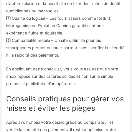
d’auto‑exclusion et la possibilité de fixer des limites de dépôt
quotidiennes ou mensuelles.
5️⃣ Qualité du logiciel – Les fournisseurs comme NetEnt,
Microgaming ou Evolution Gaming garantissent une
expérience fluide et équitable.
6️⃣ Compatibilité mobile – Un site optimisé pour les
smartphones permet de jouer partout sans sacrifier la sécurité
ni la rapidité des paiements.
En appliquant cette checklist, vous vous assurez que votre
choix repose sur des critères solides et non sur la simple
promesse publicitaire d’un opérateur.
Conseils pratiques pour gérer vos
mises et éviter les pièges
Après avoir choisi votre casino grâce au comparateur et
vérifié la sécurité des paiements, il reste à optimiser votre