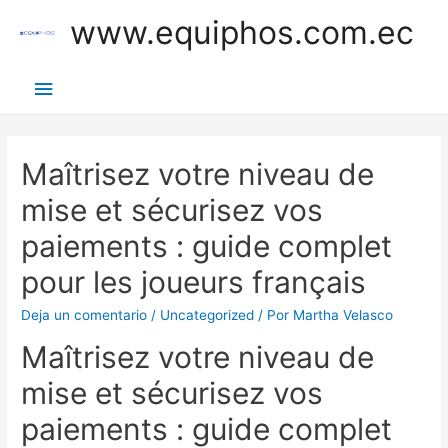
Ir
www.equiphos.com.ec
al
contenido
Menú
principal
Maîtrisez votre niveau de
mise et sécurisez vos
paiements : guide complet
pour les joueurs français
Deja un comentario
/
Uncategorized
/ Por
Martha Velasco
Maîtrisez votre niveau de
mise et sécurisez vos
paiements : guide complet