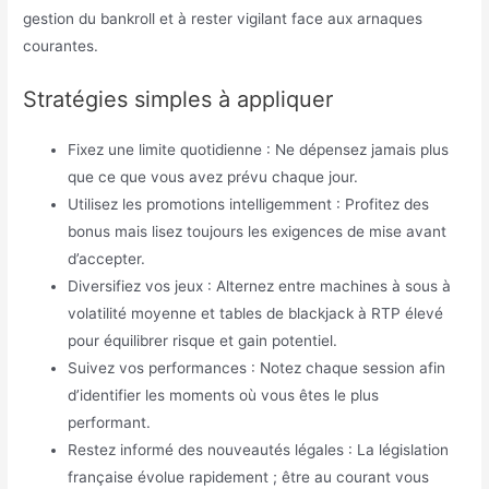
gestion du bankroll et à rester vigilant face aux arnaques
courantes.
Stratégies simples à appliquer
Fixez une limite quotidienne : Ne dépensez jamais plus
que ce que vous avez prévu chaque jour.
Utilisez les promotions intelligemment : Profitez des
bonus mais lisez toujours les exigences de mise avant
d’accepter.
Diversifiez vos jeux : Alternez entre machines à sous à
volatilité moyenne et tables de blackjack à RTP élevé
pour équilibrer risque et gain potentiel.
Suivez vos performances : Notez chaque session afin
d’identifier les moments où vous êtes le plus
performant.
Restez informé des nouveautés légales : La législation
française évolue rapidement ; être au courant vous