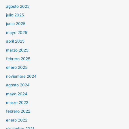
agosto 2025
julio 2025
junio 2025
mayo 2025
abril 2025
marzo 2025
febrero 2025
enero 2025
noviembre 2024
agosto 2024
mayo 2024
marzo 2022
febrero 2022
enero 2022
diciembre 2021