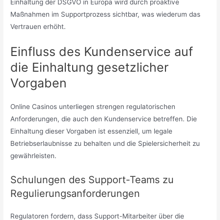
Einhaltung der DSGVO in Europa wird durch proaktive
Maßnahmen im Supportprozess sichtbar, was wiederum das
Vertrauen erhöht.
Einfluss des Kundenservice auf
die Einhaltung gesetzlicher
Vorgaben
Online Casinos unterliegen strengen regulatorischen
Anforderungen, die auch den Kundenservice betreffen. Die
Einhaltung dieser Vorgaben ist essenziell, um legale
Betriebserlaubnisse zu behalten und die Spielersicherheit zu
gewährleisten.
Schulungen des Support-Teams zu
Regulierungsanforderungen
Regulatoren fordern, dass Support-Mitarbeiter über die