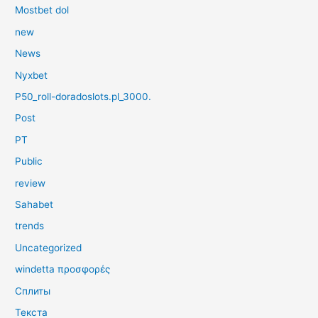
Mostbet dol
new
News
Nyxbet
P50_roll-doradoslots.pl_3000.
Post
PT
Public
review
Sahabet
trends
Uncategorized
windetta προσφορές
Сплиты
Текста