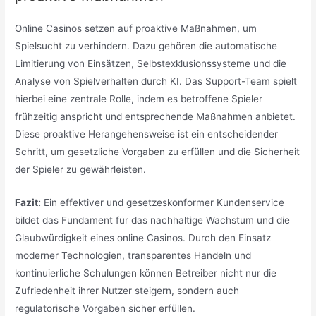
Online Casinos setzen auf proaktive Maßnahmen, um
Spielsucht zu verhindern. Dazu gehören die automatische
Limitierung von Einsätzen, Selbstexklusionssysteme und die
Analyse von Spielverhalten durch KI. Das Support-Team spielt
hierbei eine zentrale Rolle, indem es betroffene Spieler
frühzeitig anspricht und entsprechende Maßnahmen anbietet.
Diese proaktive Herangehensweise ist ein entscheidender
Schritt, um gesetzliche Vorgaben zu erfüllen und die Sicherheit
der Spieler zu gewährleisten.
Fazit:
Ein effektiver und gesetzeskonformer Kundenservice
bildet das Fundament für das nachhaltige Wachstum und die
Glaubwürdigkeit eines online Casinos. Durch den Einsatz
moderner Technologien, transparentes Handeln und
kontinuierliche Schulungen können Betreiber nicht nur die
Zufriedenheit ihrer Nutzer steigern, sondern auch
regulatorische Vorgaben sicher erfüllen.