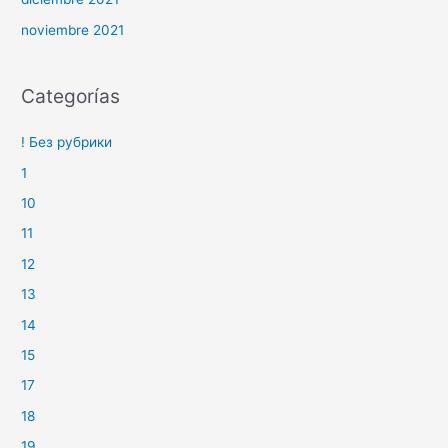
noviembre 2021
Categorías
! Без рубрики
1
10
11
12
13
14
15
17
18
19