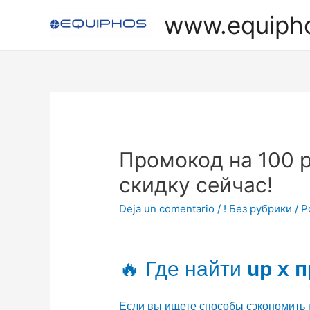
Ir
www.equiph
al
contenido
Промокод на 100 
скидку сейчас!
Deja un comentario
/
! Без рубрики
/ P
🔥 Где найти
up x 
Если вы ищете способы сэкономить 