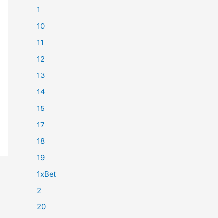
1
10
11
12
13
14
15
17
18
19
1xBet
2
20