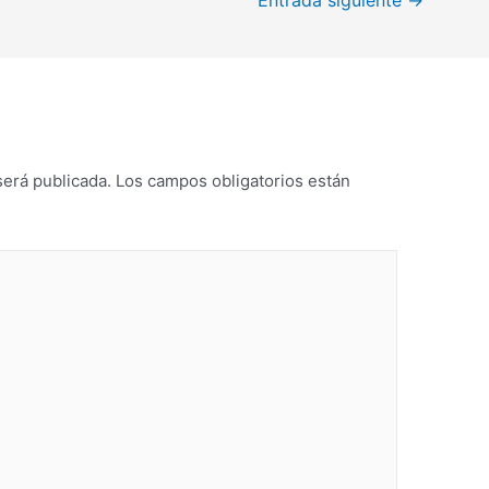
Entrada siguiente
→
será publicada.
Los campos obligatorios están