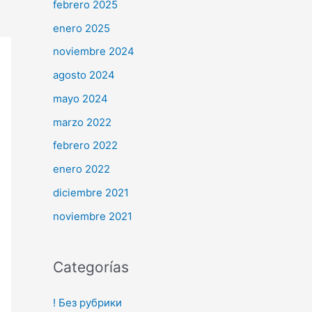
febrero 2025
enero 2025
noviembre 2024
agosto 2024
mayo 2024
marzo 2022
febrero 2022
enero 2022
diciembre 2021
noviembre 2021
Categorías
! Без рубрики