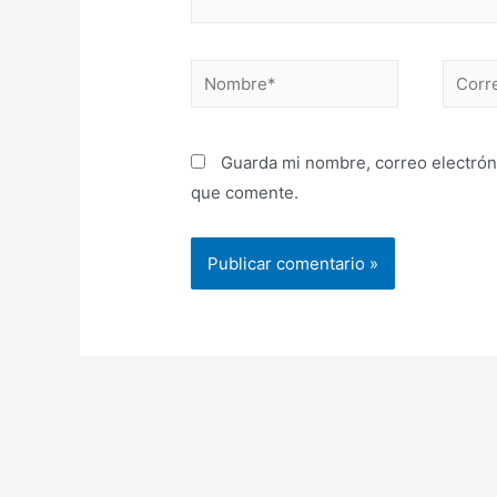
Nombre*
Correo
electr
Guarda mi nombre, correo electrón
que comente.