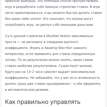
приносит выигрыш. Это отличный способ прочувствовать
игру и разработать собственную стратегию ставок. В игре
легко ориентироваться, и вы можете быстро делать ставки
без каких-либо хлопот. Это означает, что игроки могут
попробовать игру, не рискуя собственными деньгами.
Суть данной стратегии в Mostbet Aviator максимально
проста — не рисковать в ожидании крупного
коэффициента. Играть в Авиатор Мостбет намного
интереснее, если применять для ставок определенную
логику. По их результатам можно понять, какая схема
ставок наиболее результативна. Существует мнение,
будто раз на 1,5-2 часа самолет выдает максимальные
коэффициенты. Не забывайте, что у вас есть возможность
делать сразу две ставки одновременно – и обе оформлять
в автоматическом режиме.
Как правильно управлять