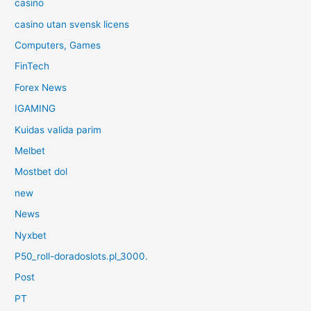
casino
casino utan svensk licens
Computers, Games
FinTech
Forex News
IGAMING
Kuidas valida parim
Melbet
Mostbet dol
new
News
Nyxbet
P50_roll-doradoslots.pl_3000.
Post
PT