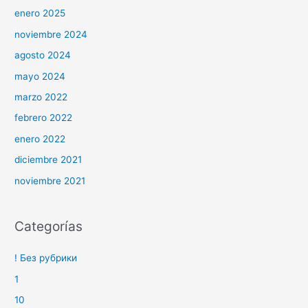
enero 2025
noviembre 2024
agosto 2024
mayo 2024
marzo 2022
febrero 2022
enero 2022
diciembre 2021
noviembre 2021
Categorías
! Без рубрики
1
10