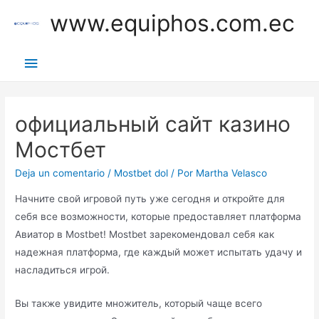
Ir
www.equiphos.com.ec
al
contenido
Menú
principal
официальный сайт казино
Мостбет
Deja un comentario
/
Mostbet dol
/ Por
Martha Velasco
Начните свой игровой путь уже сегодня и откройте для
себя все возможности, которые предоставляет платформа
Авиатор в Mostbet! Mostbet зарекомендовал себя как
надежная платформа, где каждый может испытать удачу и
насладиться игрой.
Вы также увидите множитель, который чаще всего