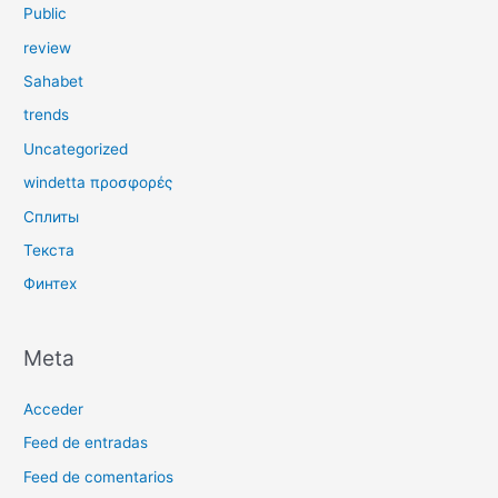
Public
review
Sahabet
trends
Uncategorized
windetta προσφορές
Сплиты
Текста
Финтех
Meta
Acceder
Feed de entradas
Feed de comentarios