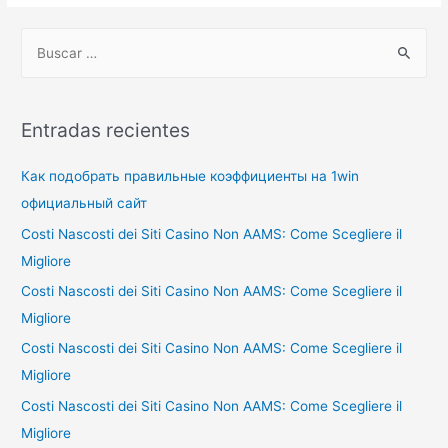
B
u
s
c
Entradas recientes
a
r
Как подобрать правильные коэффициенты на 1win
p
официальный сайт
o
Costi Nascosti dei Siti Casino Non AAMS: Come Scegliere il
r
Migliore
:
Costi Nascosti dei Siti Casino Non AAMS: Come Scegliere il
Migliore
Costi Nascosti dei Siti Casino Non AAMS: Come Scegliere il
Migliore
Costi Nascosti dei Siti Casino Non AAMS: Come Scegliere il
Migliore