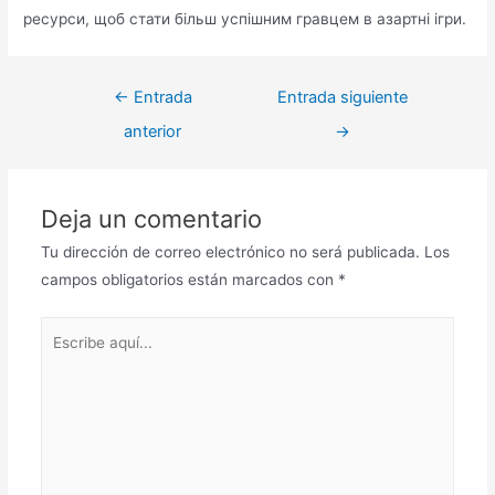
ресурси, щоб стати більш успішним гравцем в азартні ігри.
Navegación
←
Entrada
Entrada siguiente
de
anterior
→
entradas
Deja un comentario
Tu dirección de correo electrónico no será publicada.
Los
campos obligatorios están marcados con
*
Escribe
aquí...