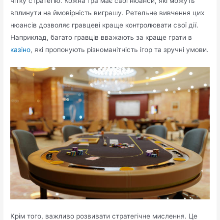
чітку стратегію. Кожна гра має свої нюанси, які можуть
вплинути на ймовірність виграшу. Ретельне вивчення цих
нюансів дозволяє гравцеві краще контролювати свої дії.
Наприклад, багато гравців вважають за краще грати в
казіно
, які пропонують різноманітність ігор та зручні умови.
Крім того, важливо розвивати стратегічне мислення. Це