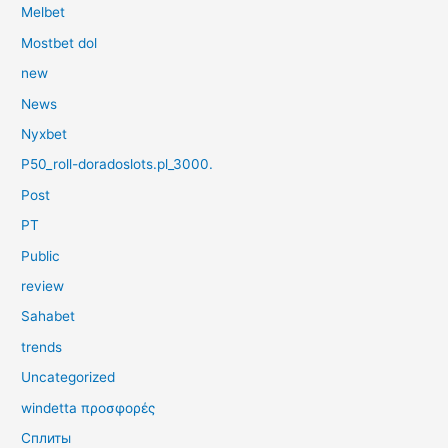
Melbet
Mostbet dol
new
News
Nyxbet
P50_roll-doradoslots.pl_3000.
Post
PT
Public
review
Sahabet
trends
Uncategorized
windetta προσφορές
Сплиты