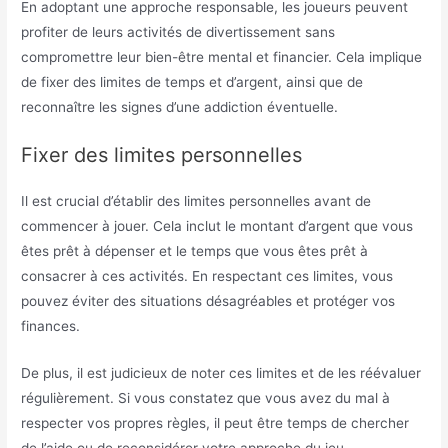
En adoptant une approche responsable, les joueurs peuvent
profiter de leurs activités de divertissement sans
compromettre leur bien-être mental et financier. Cela implique
de fixer des limites de temps et d’argent, ainsi que de
reconnaître les signes d’une addiction éventuelle.
Fixer des limites personnelles
Il est crucial d’établir des limites personnelles avant de
commencer à jouer. Cela inclut le montant d’argent que vous
êtes prêt à dépenser et le temps que vous êtes prêt à
consacrer à ces activités. En respectant ces limites, vous
pouvez éviter des situations désagréables et protéger vos
finances.
De plus, il est judicieux de noter ces limites et de les réévaluer
régulièrement. Si vous constatez que vous avez du mal à
respecter vos propres règles, il peut être temps de chercher