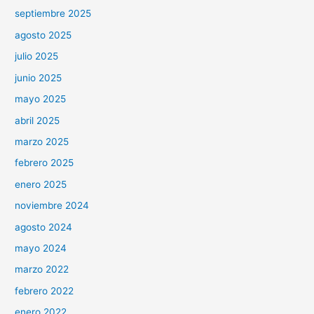
septiembre 2025
agosto 2025
julio 2025
junio 2025
mayo 2025
abril 2025
marzo 2025
febrero 2025
enero 2025
noviembre 2024
agosto 2024
mayo 2024
marzo 2022
febrero 2022
enero 2022