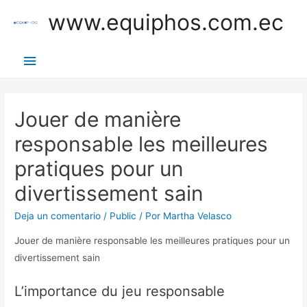
Ir
www.equiphos.com.ec
al
contenido
Menú
principal
Jouer de manière
responsable les meilleures
pratiques pour un
divertissement sain
Deja un comentario
/
Public
/ Por
Martha Velasco
Jouer de manière responsable les meilleures pratiques pour un
divertissement sain
L’importance du jeu responsable