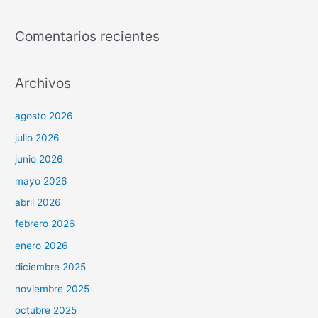
Comentarios recientes
Archivos
agosto 2026
julio 2026
junio 2026
mayo 2026
abril 2026
febrero 2026
enero 2026
diciembre 2025
noviembre 2025
octubre 2025