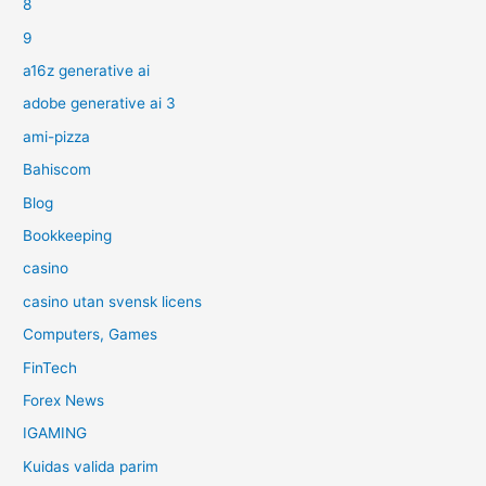
8
9
a16z generative ai
adobe generative ai 3
ami-pizza
Bahiscom
Blog
Bookkeeping
casino
casino utan svensk licens
Computers, Games
FinTech
Forex News
IGAMING
Kuidas valida parim