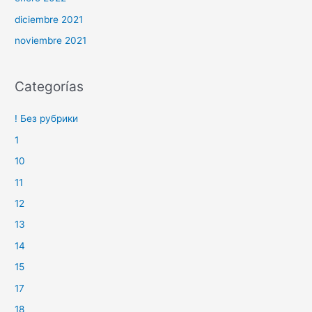
diciembre 2021
noviembre 2021
Categorías
! Без рубрики
1
10
11
12
13
14
15
17
18