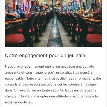
Notre engagement pour un jeu sain
Nous croyons fermement que le jeu peut être une activité
amusante et sans risque lorsqu’il est pratiqué de manière
responsable. Notre site met à disposition des informations, des
conseils et des ressources pour aider les joueurs à naviguer
dans l’univers du jeu en toute sécurité. Nous encourageons
chaque utilisateur à adopter une attitude proactive face à leur
expérience de jeu.