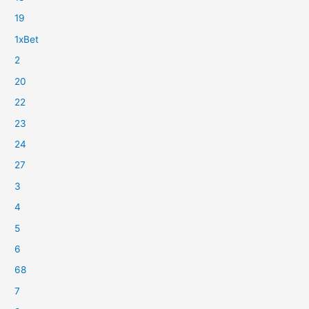
19
1xBet
2
20
22
23
24
27
3
4
5
6
68
7