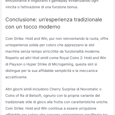
emozionante e migliorano il gameplay evidenziando ogni
vincita o l’attivazione di una funzione bonus.
Conclusione: un’esperienza tradizionale
con un tocco moderno
Coin Strike: Hold and Win, pur non reinventando la ruota, offre
un’esperienza solida per coloro che apprezzano le slot
machine senza tempo arricchite da funzionalità moderne.
Rispetto ad altri titoli simili come Royal Coins 2: Hold and Win
di Playson o Hyper Strike di Microgaming, questa slot si
distingue per la sua affidabile semplicità e la meccanica
accattivante.
Altri giochi simili includono Cherry Surprise di Novomatic o
Coins of Ra di Betsoft, ognuno con la propria variante del
tradizionale stile di gioco alla frutta con caratteristiche uniche.
Coin Strike: Hold and Win continua a essere un’opzione
affidabile per coloro che cercano un’esperienza equilibrata tra