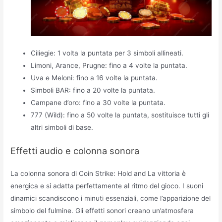
Ciliegie: 1 volta la puntata per 3 simboli allineati.
Limoni, Arance, Prugne: fino a 4 volte la puntata.
Uva e Meloni: fino a 16 volte la puntata.
Simboli BAR: fino a 20 volte la puntata.
Campane d’oro: fino a 30 volte la puntata.
777 (Wild): fino a 50 volte la puntata, sostituisce tutti gli
altri simboli di base.
Effetti audio e colonna sonora
La colonna sonora di Coin Strike: Hold and La vittoria è
energica e si adatta perfettamente al ritmo del gioco. I suoni
dinamici scandiscono i minuti essenziali, come l’apparizione del
simbolo del fulmine. Gli effetti sonori creano un’atmosfera