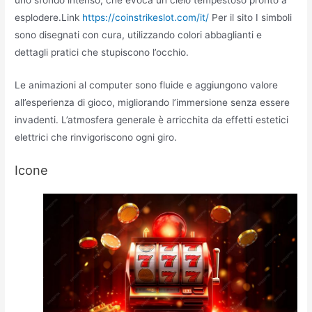
esplodere.Link
https://coinstrikeslot.com/it/
Per il sito I simboli
sono disegnati con cura, utilizzando colori abbaglianti e
dettagli pratici che stupiscono l’occhio.
Le animazioni al computer sono fluide e aggiungono valore
all’esperienza di gioco, migliorando l’immersione senza essere
invadenti. L’atmosfera generale è arricchita da effetti estetici
elettrici che rinvigoriscono ogni giro.
Icone