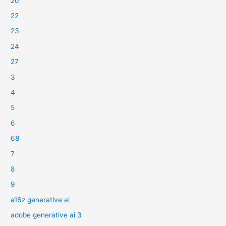
20
22
23
24
27
3
4
5
6
68
7
8
9
a16z generative ai
adobe generative ai 3