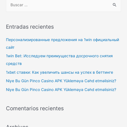
B
u
s
c
Entradas recientes
a
r
Персонализированные предложения на 1win официальный
p
сайт
o
1win Bet: Исследуем преимущества досрочного снятия
r
средств
:
1xbet ставки: Как увеличить шансы на успех в беттинге
Niye Bu Gün Pinco Casino APK Yükleməyə Cəhd etməlisiniz?
Niye Bu Gün Pinco Casino APK Yükleməyə Cəhd etməlisiniz?
Comentarios recientes