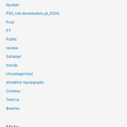
Nyxbet
P50_roll-doradoslots.pl_3000.
Post
PT
Public
review
Sahabet
trends
Uncategorized
windetta προσφορές
Сплиты
Текста
Финтех
Meta