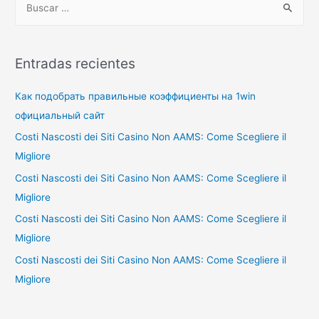
u
s
c
Entradas recientes
a
r
Как подобрать правильные коэффициенты на 1win
p
официальный сайт
o
Costi Nascosti dei Siti Casino Non AAMS: Come Scegliere il
r
Migliore
:
Costi Nascosti dei Siti Casino Non AAMS: Come Scegliere il
Migliore
Costi Nascosti dei Siti Casino Non AAMS: Come Scegliere il
Migliore
Costi Nascosti dei Siti Casino Non AAMS: Come Scegliere il
Migliore