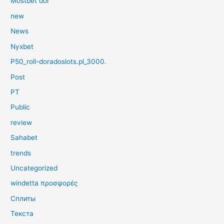
Mostbet dol
new
News
Nyxbet
P50_roll-doradoslots.pl_3000.
Post
PT
Public
review
Sahabet
trends
Uncategorized
windetta προσφορές
Сплиты
Текста