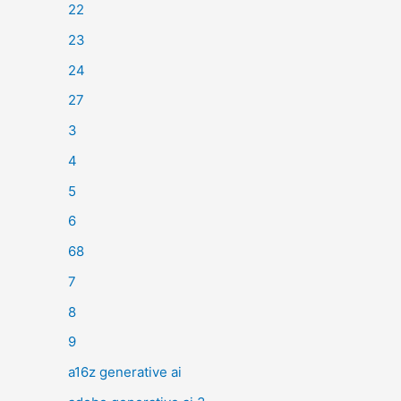
22
23
24
27
3
4
5
6
68
7
8
9
a16z generative ai