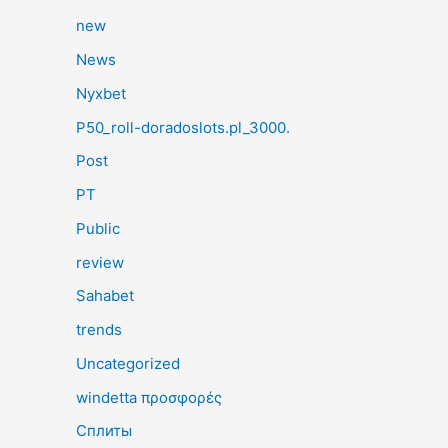
new
News
Nyxbet
P50_roll-doradoslots.pl_3000.
Post
PT
Public
review
Sahabet
trends
Uncategorized
windetta προσφορές
Сплиты