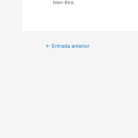
bien-être.
Navegación
←
Entrada anterior
de
entradas