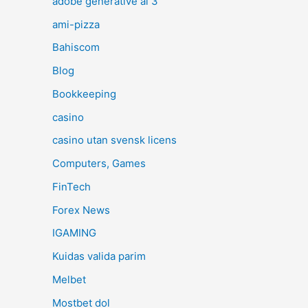
adobe generative ai 3
ami-pizza
Bahiscom
Blog
Bookkeeping
casino
casino utan svensk licens
Computers, Games
FinTech
Forex News
IGAMING
Kuidas valida parim
Melbet
Mostbet dol