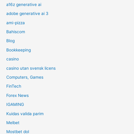
a16z generative ai
adobe generative ai 3
ami-pizza
Bahiscom
Blog
Bookkeeping
casino
casino utan svensk licens
Computers, Games
FinTech
Forex News
IGAMING
Kuidas valida parim
Melbet
Mostbet dol