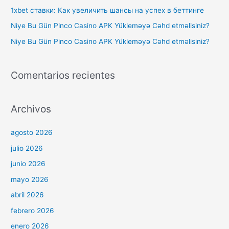
:
1xbet ставки: Как увеличить шансы на успех в беттинге
Niye Bu Gün Pinco Casino APK Yükleməyə Cəhd etməlisiniz?
Niye Bu Gün Pinco Casino APK Yükleməyə Cəhd etməlisiniz?
Comentarios recientes
Archivos
agosto 2026
julio 2026
junio 2026
mayo 2026
abril 2026
febrero 2026
enero 2026