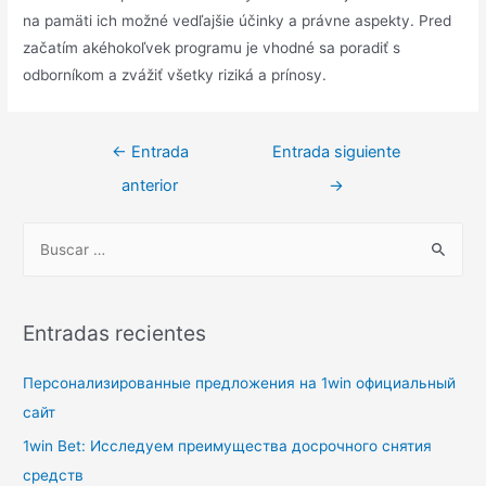
na pamäti ich možné vedľajšie účinky a právne aspekty. Pred
začatím akéhokoľvek programu je vhodné sa poradiť s
odborníkom a zvážiť všetky riziká a prínosy.
Navegación
←
Entrada
Entrada siguiente
de
anterior
→
entradas
B
u
s
c
Entradas recientes
a
r
Персонализированные предложения на 1win официальный
p
сайт
o
1win Bet: Исследуем преимущества досрочного снятия
r
средств