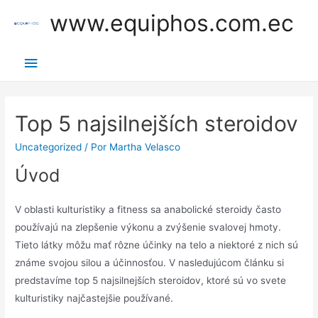
Ir
www.equiphos.com.ec
al
contenido
Menú
principal
Top 5 najsilnejších steroidov
Uncategorized
/ Por
Martha Velasco
Úvod
V oblasti kulturistiky a fitness sa anabolické steroidy často
používajú na zlepšenie výkonu a zvýšenie svalovej hmoty.
Tieto látky môžu mať rôzne účinky na telo a niektoré z nich sú
známe svojou silou a účinnosťou. V nasledujúcom článku si
predstavíme top 5 najsilnejších steroidov, ktoré sú vo svete
kulturistiky najčastejšie používané.