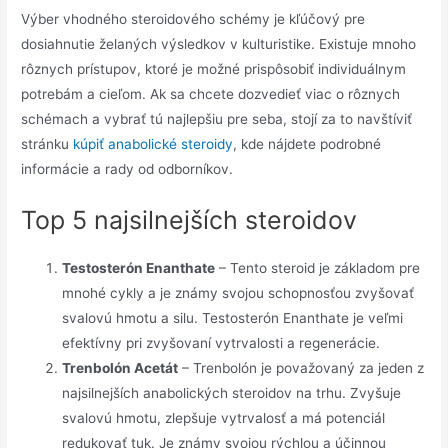
Výber vhodného steroidového schémy je kľúčový pre
dosiahnutie želaných výsledkov v kulturistike. Existuje mnoho
rôznych prístupov, ktoré je možné prispôsobiť individuálnym
potrebám a cieľom. Ak sa chcete dozvedieť viac o rôznych
schémach a vybrať tú najlepšiu pre seba, stojí za to navštíviť
stránku
kúpiť anabolické steroidy
, kde nájdete podrobné
informácie a rady od odborníkov.
Top 5 najsilnejších steroidov
Testosterón Enanthate
– Tento steroid je základom pre
mnohé cykly a je známy svojou schopnosťou zvyšovať
svalovú hmotu a silu. Testosterón Enanthate je veľmi
efektívny pri zvyšovaní vytrvalosti a regenerácie.
Trenbolón Acetát
– Trenbolón je považovaný za jeden z
najsilnejších anabolických steroidov na trhu. Zvyšuje
svalovú hmotu, zlepšuje vytrvalosť a má potenciál
redukovať tuk. Je známy svojou rýchlou a účinnou