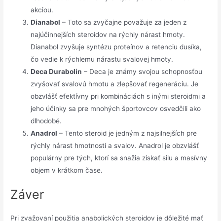
akciou.
Dianabol
– Toto sa zvyčajne považuje za jeden z
najúčinnejších steroidov na rýchly nárast hmoty.
Dianabol zvyšuje syntézu proteínov a retenciu dusíka,
čo vedie k rýchlemu nárastu svalovej hmoty.
Deca Durabolin
– Deca je známy svojou schopnosťou
zvyšovať svalovú hmotu a zlepšovať regeneráciu. Je
obzvlášť efektívny pri kombináciách s inými steroidmi a
jeho účinky sa pre mnohých športovcov osvedčili ako
dlhodobé.
Anadrol
– Tento steroid je jedným z najsilnejších pre
rýchly nárast hmotnosti a svalov. Anadrol je obzvlášť
populárny pre tých, ktorí sa snažia získať silu a masívny
objem v krátkom čase.
Záver
Pri zvažovaní použitia anabolických steroidov je dôležité mať