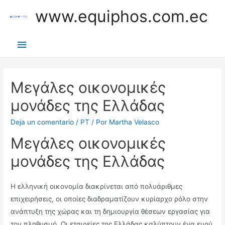
Ir
www.equiphos.com.ec
al
contenido
Menú
principal
Μεγάλες οικονομικές
μονάδες της Ελλάδας
Deja un comentario
/
PT
/ Por
Martha Velasco
Μεγάλες οικονομικές
μονάδες της Ελλάδας
Η ελληνική οικονομία διακρίνεται από πολυάριθμες
επιχειρήσεις, οι οποίες διαδραματίζουν κυρίαρχο ρόλο στην
ανάπτυξη της χώρας και τη δημιουργία θέσεων εργασίας για
τον πληθυσμό. Οι εταιρείες της Ελλάδας καλύπτουν ένα ευρύ