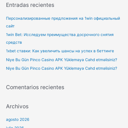
c
Entradas recientes
a
r
Персонализированные предложения на 1win официальный
p
сайт
o
1win Bet: Исследуем преимущества досрочного снятия
r
средств
:
1xbet ставки: Как увеличить шансы на успех в беттинге
Niye Bu Gün Pinco Casino APK Yükleməyə Cəhd etməlisiniz?
Niye Bu Gün Pinco Casino APK Yükleməyə Cəhd etməlisiniz?
Comentarios recientes
Archivos
agosto 2026