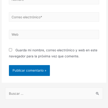
Correo
electrónico*
Web
Guarda mi nombre, correo electrónico y web en este
navegador para la próxima vez que comente.
B
u
s