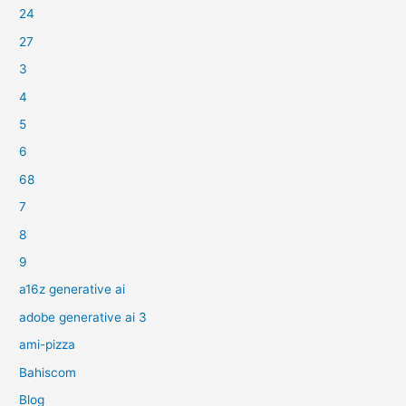
24
27
3
4
5
6
68
7
8
9
a16z generative ai
adobe generative ai 3
ami-pizza
Bahiscom
Blog