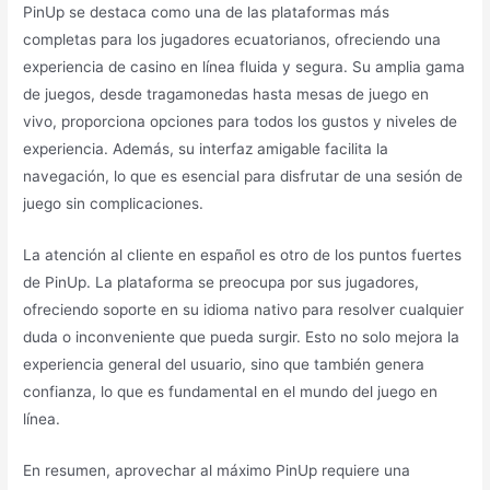
PinUp se destaca como una de las plataformas más
completas para los jugadores ecuatorianos, ofreciendo una
experiencia de casino en línea fluida y segura. Su amplia gama
de juegos, desde tragamonedas hasta mesas de juego en
vivo, proporciona opciones para todos los gustos y niveles de
experiencia. Además, su interfaz amigable facilita la
navegación, lo que es esencial para disfrutar de una sesión de
juego sin complicaciones.
La atención al cliente en español es otro de los puntos fuertes
de PinUp. La plataforma se preocupa por sus jugadores,
ofreciendo soporte en su idioma nativo para resolver cualquier
duda o inconveniente que pueda surgir. Esto no solo mejora la
experiencia general del usuario, sino que también genera
confianza, lo que es fundamental en el mundo del juego en
línea.
En resumen, aprovechar al máximo PinUp requiere una