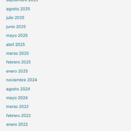
agosto 2025
julio 2025
junio 2025
mayo 2025
abril 2025
marzo 2025
febrero 2025
enero 2025
noviembre 2024
agosto 2024
mayo 2024
marzo 2022
febrero 2022
enero 2022