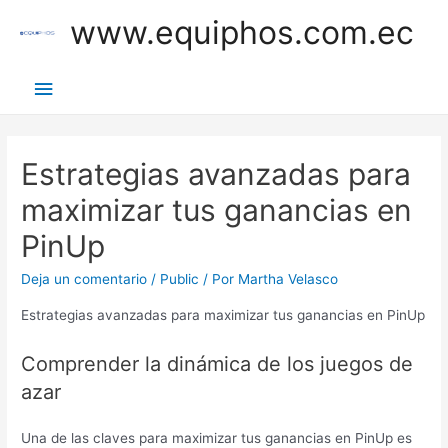
Ir
www.equiphos.com.ec
al
contenido
Menú
principal
Estrategias avanzadas para
maximizar tus ganancias en
PinUp
Deja un comentario
/
Public
/ Por
Martha Velasco
Estrategias avanzadas para maximizar tus ganancias en PinUp
Comprender la dinámica de los juegos de
azar
Una de las claves para maximizar tus ganancias en PinUp es