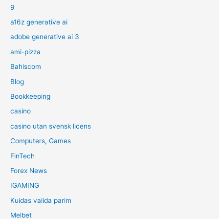
9
a16z generative ai
adobe generative ai 3
ami-pizza
Bahiscom
Blog
Bookkeeping
casino
casino utan svensk licens
Computers, Games
FinTech
Forex News
IGAMING
Kuidas valida parim
Melbet