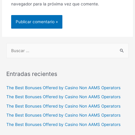
navegador para la próxima vez que comente.
B
u
s
c
Entradas recientes
a
r
The Best Bonuses Offered by Casino Non AAMS Operators
p
The Best Bonuses Offered by Casino Non AAMS Operators
o
The Best Bonuses Offered by Casino Non AAMS Operators
r
The Best Bonuses Offered by Casino Non AAMS Operators
:
The Best Bonuses Offered by Casino Non AAMS Operators