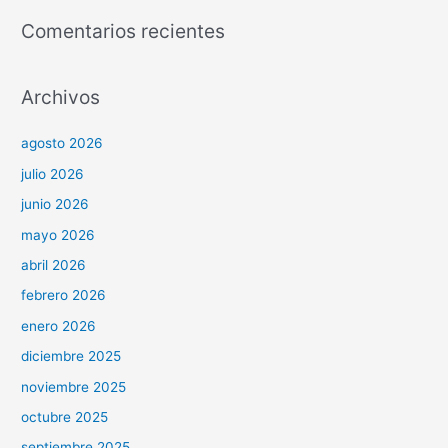
Comentarios recientes
Archivos
agosto 2026
julio 2026
junio 2026
mayo 2026
abril 2026
febrero 2026
enero 2026
diciembre 2025
noviembre 2025
octubre 2025
septiembre 2025