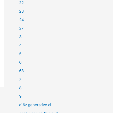
22
23
24
27
3
4
5
6
68
7
8
9
a16z generative ai