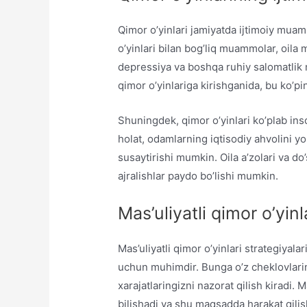
Qimor o’yinlari jamiyatda ijtimoiy muam
o’yinlari bilan bog’liq muammolar, oila 
depressiya va boshqa ruhiy salomatlik
qimor o’yinlariga kirishganida, bu ko’pi
Shuningdek, qimor o’yinlari ko’plab in
holat, odamlarning iqtisodiy ahvolini yo
susaytirishi mumkin. Oila a’zolari va do’
ajralishlar paydo bo’lishi mumkin.
Mas’uliyatli qimor o’yinl
Mas’uliyatli qimor o’yinlari strategiyalar
uchun muhimdir. Bunga o’z cheklovlaring
xarajatlaringizni nazorat qilish kiradi. M
bilishadi va shu maqsadda harakat qilis