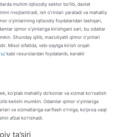
larda muhim iqtisodiy sektor bo’lib, davlat
mni rivojlantiradi, ish o’rinlari yaratadi va mahalliy
or o’yinlarining iqtisodiy foydalaridan tashqari,
damlar qimor o’yinlariga kirishgani sari, bu odatlar
in. Shunday qilib, mas’uliyatli qimor o’yinlari
ir. Misol sifatida, veb-saytga kirish orqali
ru/
kabi resurslardan foydalanib, kerakli
ek, ko’plab mahalliy do’konlar va xizmat ko’rsatish
lib kelishi mumkin. Odamlar qimor o’yinlariga
rlari va xizmatlariga sarflash o’rniga, ko’proq vaqt
shni afzal ko’rishadi.
iy ta’siri