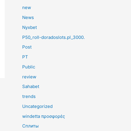
new
News
Nyxbet
P50_roll-doradoslots.pl_3000.
Post
PT
Public
review
Sahabet
trends
Uncategorized
windetta προσφορές
Сплиты