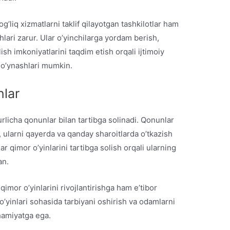
g’liq xizmatlarni taklif qilayotgan tashkilotlar ham
ishlari zarur. Ular o’yinchilarga yordam berish,
ish imkoniyatlarini taqdim etish orqali ijtimoiy
o’ynashlari mumkin.
nlar
urlicha qonunlar bilan tartibga solinadi. Qonunlar
i, ularni qayerda va qanday sharoitlarda o’tkazish
r qimor o’yinlarini tartibga solish orqali ularning
an.
imor o’yinlarini rivojlantirishga ham e’tibor
 o’yinlari sohasida tarbiyani oshirish va odamlarni
hamiyatga ega.