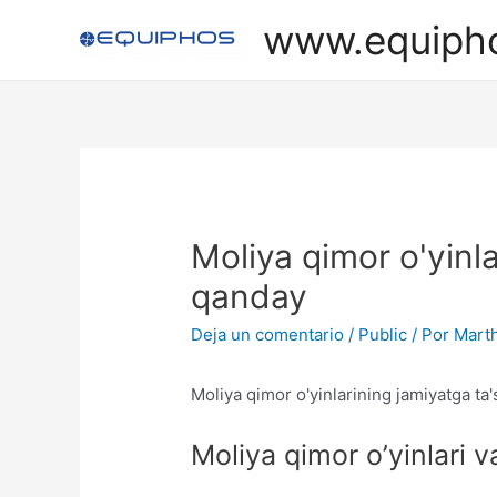
Ir
www.equiph
al
contenido
Moliya qimor o'yinla
qanday
Deja un comentario
/
Public
/ Por
Marth
Moliya qimor o'yinlarining jamiyatga ta'
Moliya qimor o’yinlari va