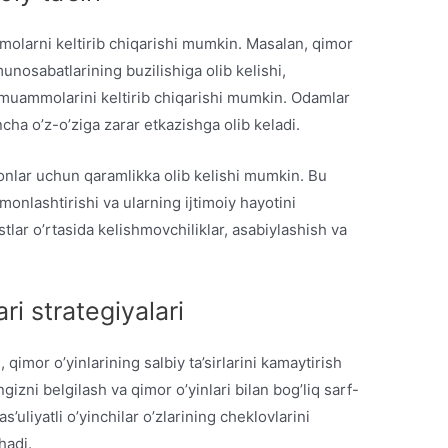
molarni keltirib chiqarishi mumkin. Masalan, qimor
munosabatlarining buzilishiga olib kelishi,
 muammolarini keltirib chiqarishi mumkin. Odamlar
ncha o’z-o’ziga zarar etkazishga olib keladi.
sonlar uchun qaramlikka olib kelishi mumkin. Bu
monlashtirishi va ularning ijtimoiy hayotini
stlar o’rtasida kelishmovchiliklar, asabiylashish va
ari strategiyalari
i, qimor o’yinlarining salbiy ta’sirlarini kamaytirish
izni belgilash va qimor o’yinlari bilan bog’liq sarf-
as’uliyatli o’yinchilar o’zlarining cheklovlarini
hadi.