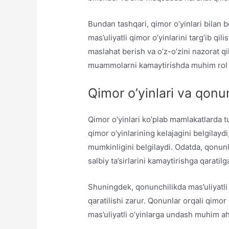
Bundan tashqari, qimor o’yinlari bilan bo
mas’uliyatli qimor o’yinlarini targ’ib qil
maslahat berish va o’z-o’zini nazorat qil
muammolarni kamaytirishda muhim rol 
Qimor o’yinlari va qonu
Qimor o’yinlari ko’plab mamlakatlarda t
qimor o’yinlarining kelajagini belgilayd
mumkinligini belgilaydi. Odatda, qonunla
salbiy ta’sirlarini kamaytirishga qaratilg
Shuningdek, qonunchilikda mas’uliyatli q
qaratilishi zarur. Qonunlar orqali qimor
mas’uliyatli o’yinlarga undash muhim a