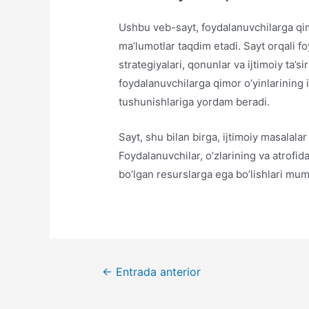
Ushbu veb-sayt, foydalanuvchilarga qimo
ma’lumotlar taqdim etadi. Sayt orqali fo
strategiyalari, qonunlar va ijtimoiy ta’si
foydalanuvchilarga qimor o’yinlarining i
tushunishlariga yordam beradi.
Sayt, shu bilan birga, ijtimoiy masalal
Foydalanuvchilar, o’zlarining va atrofid
bo’lgan resurslarga ega bo’lishlari mum
Navegación
←
Entrada anterior
de
entradas