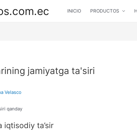
os.com.ec
INICIO
PRODUCTOS
H
rining jamiyatga ta'siri
a Velasco
siri qanday
 iqtisodiy ta’sir