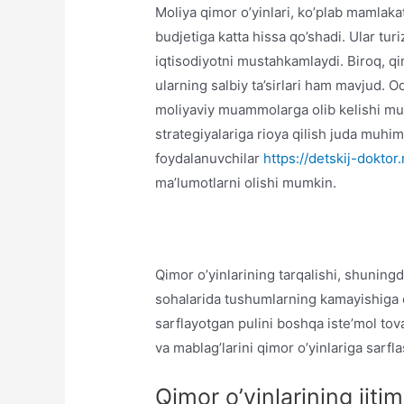
Moliya qimor o’yinlari, ko’plab mamlakat
budjetiga katta hissa qo’shadi. Ular turiz
iqtisodiyotni mustahkamlaydi. Biroq, qim
ularning salbiy ta’sirlari ham mavjud. O
moliyaviy muammolarga olib kelishi mumk
strategiyalariga rioya qilish juda muhimd
foydalanuvchilar
https://detskij-doktor.
ma’lumotlarni olishi mumkin.
Qimor o’yinlarining tarqalishi, shuningd
sohalarida tushumlarning kamayishiga o
sarflayotgan pulini boshqa iste’mol tova
va mablag’larini qimor o’yinlariga sarfla
Qimor o’yinlarining ijtimo