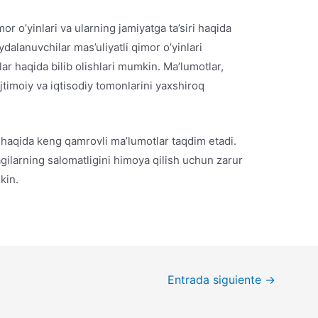
r o’yinlari va ularning jamiyatga ta’siri haqida
ydalanuvchilar mas’uliyatli qimor o’yinlari
rlar haqida bilib olishlari mumkin. Ma’lumotlar,
jtimoiy va iqtisodiy tomonlarini yaxshiroq
ar haqida keng qamrovli ma’lumotlar taqdim etadi.
agilarning salomatligini himoya qilish uchun zarur
kin.
Entrada siguiente
→