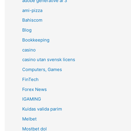
adobe generative ai 3
ami-pizza
Bahiscom
Blog
Bookkeeping
casino
casino utan svensk licens
Computers, Games
FinTech
Forex News
IGAMING
Kuidas valida parim
Melbet
Mostbet dol