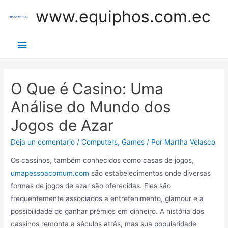
Ir
www.equiphos.com.ec
al
contenido
Menú
principal
O Que é Casino: Uma
Análise do Mundo dos
Jogos de Azar
Deja un comentario
/
Computers, Games
/ Por
Martha Velasco
Os cassinos, também conhecidos como casas de jogos,
umapessoacomum.com
são estabelecimentos onde diversas
formas de jogos de azar são oferecidas. Eles são
frequentemente associados a entretenimento, glamour e a
possibilidade de ganhar prêmios em dinheiro. A história dos
cassinos remonta a séculos atrás, mas sua popularidade