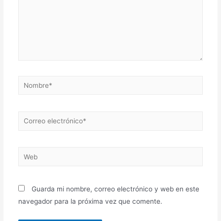
Nombre*
Correo
electrónico*
Web
Guarda mi nombre, correo electrónico y web en este
navegador para la próxima vez que comente.