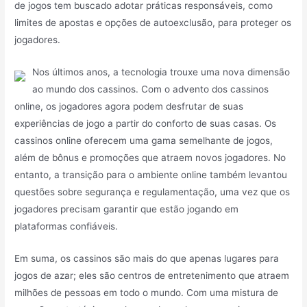
de jogos tem buscado adotar práticas responsáveis, como
limites de apostas e opções de autoexclusão, para proteger os
jogadores.
Nos últimos anos, a tecnologia trouxe uma nova dimensão
ao mundo dos cassinos. Com o advento dos cassinos
online, os jogadores agora podem desfrutar de suas
experiências de jogo a partir do conforto de suas casas. Os
cassinos online oferecem uma gama semelhante de jogos,
além de bônus e promoções que atraem novos jogadores. No
entanto, a transição para o ambiente online também levantou
questões sobre segurança e regulamentação, uma vez que os
jogadores precisam garantir que estão jogando em
plataformas confiáveis.
Em suma, os cassinos são mais do que apenas lugares para
jogos de azar; eles são centros de entretenimento que atraem
milhões de pessoas em todo o mundo. Com uma mistura de