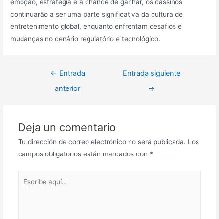
emoção, estratégia e a chance de ganhar, os cassinos
continuarão a ser uma parte significativa da cultura de
entretenimento global, enquanto enfrentam desafios e
mudanças no cenário regulatório e tecnológico.
Navegación
←
Entrada
Entrada siguiente
de
anterior
→
entradas
Deja un comentario
Tu dirección de correo electrónico no será publicada.
Los
campos obligatorios están marcados con
*
Escribe
aquí...