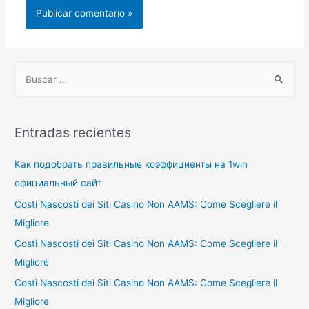
B
u
s
c
Entradas recientes
a
r
Как подобрать правильные коэффициенты на 1win
p
официальный сайт
o
Costi Nascosti dei Siti Casino Non AAMS: Come Scegliere il
r
Migliore
:
Costi Nascosti dei Siti Casino Non AAMS: Come Scegliere il
Migliore
Costi Nascosti dei Siti Casino Non AAMS: Come Scegliere il
Migliore