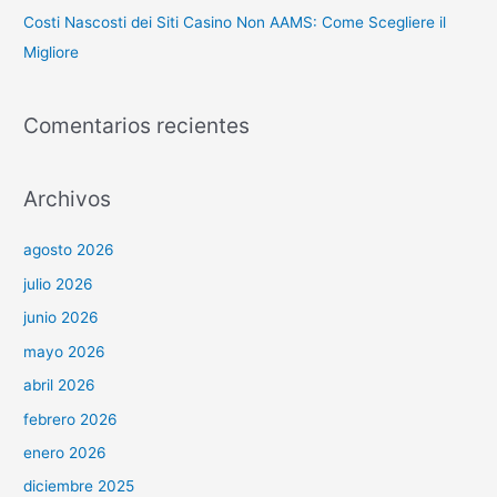
Costi Nascosti dei Siti Casino Non AAMS: Come Scegliere il
Migliore
Comentarios recientes
Archivos
agosto 2026
julio 2026
junio 2026
mayo 2026
abril 2026
febrero 2026
enero 2026
diciembre 2025