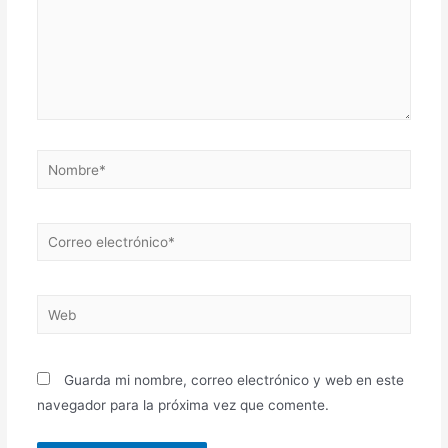
Nombre*
Correo
electrónico*
Web
Guarda mi nombre, correo electrónico y web en este
navegador para la próxima vez que comente.