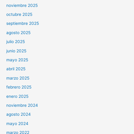
noviembre 2025
octubre 2025
septiembre 2025
agosto 2025
julio 2025
junio 2025
mayo 2025
abril 2025
marzo 2025
febrero 2025
enero 2025
noviembre 2024
agosto 2024
mayo 2024
marzo 2022