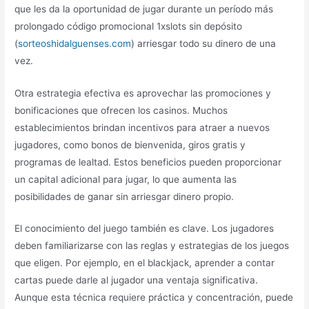
que les da la oportunidad de jugar durante un período más
prolongado código promocional 1xslots sin depósito
(
sorteoshidalguenses.com
) arriesgar todo su dinero de una
vez.
Otra estrategia efectiva es aprovechar las promociones y
bonificaciones que ofrecen los casinos. Muchos
establecimientos brindan incentivos para atraer a nuevos
jugadores, como bonos de bienvenida, giros gratis y
programas de lealtad. Estos beneficios pueden proporcionar
un capital adicional para jugar, lo que aumenta las
posibilidades de ganar sin arriesgar dinero propio.
El conocimiento del juego también es clave. Los jugadores
deben familiarizarse con las reglas y estrategias de los juegos
que eligen. Por ejemplo, en el blackjack, aprender a contar
cartas puede darle al jugador una ventaja significativa.
Aunque esta técnica requiere práctica y concentración, puede