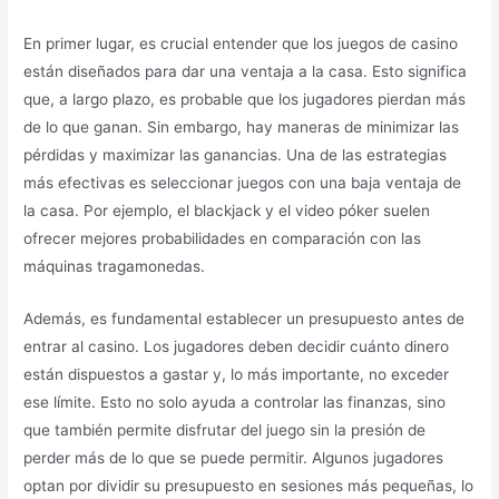
En primer lugar, es crucial entender que los juegos de casino
están diseñados para dar una ventaja a la casa. Esto significa
que, a largo plazo, es probable que los jugadores pierdan más
de lo que ganan. Sin embargo, hay maneras de minimizar las
pérdidas y maximizar las ganancias. Una de las estrategias
más efectivas es seleccionar juegos con una baja ventaja de
la casa. Por ejemplo, el blackjack y el video póker suelen
ofrecer mejores probabilidades en comparación con las
máquinas tragamonedas.
Además, es fundamental establecer un presupuesto antes de
entrar al casino. Los jugadores deben decidir cuánto dinero
están dispuestos a gastar y, lo más importante, no exceder
ese límite. Esto no solo ayuda a controlar las finanzas, sino
que también permite disfrutar del juego sin la presión de
perder más de lo que se puede permitir. Algunos jugadores
optan por dividir su presupuesto en sesiones más pequeñas, lo