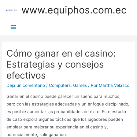
Ir
www.equiphos.com.ec
al
contenido
Menú
principal
Cómo ganar en el casino:
Estrategias y consejos
efectivos
Deja un comentario
/
Computers, Games
/ Por
Martha Velasco
Ganar en el casino puede parecer un sueño para muchos,
pero con las estrategias adecuadas y un enfoque disciplinado,
es posible aumentar las probabilidades de éxito. Este estudio
de caso explora algunas tácticas que los jugadores pueden
emplear para mejorar su experiencia en el casino y,
potencialmente, salir ganando.