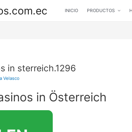
os.com.ec
INICIO
PRODUCTOS
H
 in sterreich.1296
a Velasco
sinos in Österreich