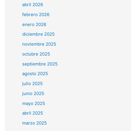
abril 2026
febrero 2026
enero 2026
diciembre 2025
noviembre 2025
octubre 2025
septiembre 2025
agosto 2025
julio 2025
junio 2025
mayo 2025
abril 2025
marzo 2025