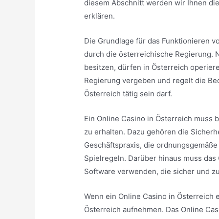
diesem Abschnitt werden wir Ihnen die
erklären.
Die Grundlage für das Funktionieren vo
durch die österreichische Regierung. N
besitzen, dürfen in Österreich operier
Regierung vergeben und regelt die Be
Österreich tätig sein darf.
Ein Online Casino in Österreich muss 
zu erhalten. Dazu gehören die Sicherhe
Geschäftspraxis, die ordnungsgemäße 
Spielregeln. Darüber hinaus muss das 
Software verwenden, die sicher und zuv
Wenn ein Online Casino in Österreich ei
Österreich aufnehmen. Das Online Casi