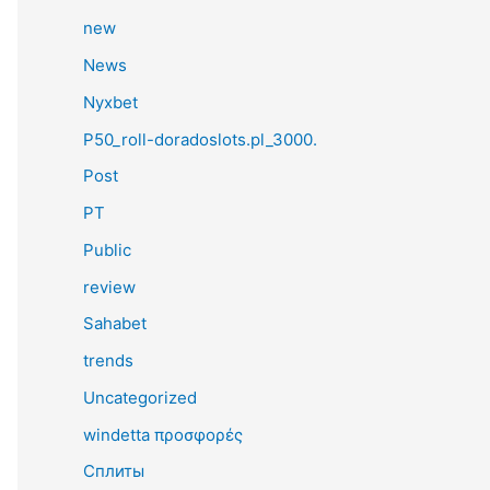
new
News
Nyxbet
P50_roll-doradoslots.pl_3000.
Post
PT
Public
review
Sahabet
trends
Uncategorized
windetta προσφορές
Сплиты