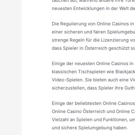
tauchen auf, während andere ihre Tore 
neuesten Entwicklungen in der Welt der
Die Regulierung von Online Casinos in Ö
einer sicheren und fairen Spielumgebu
strenge Regeln für die Lizenzierung vo
dass Spieler in Österreich geschützt si
Einige der neuesten Online Casinos in 
klassischen Tischspielen wie Blackjac
Video-Spielen. Sie bieten auch eine V
sicherzustellen, dass Spieler ihre Gut
Einige der beliebtesten Online Casinos
Online Casino Österreich und Online Ca
Vielzahl an Spielen und Funktionen, um
und sichere Spielumgebung haben.