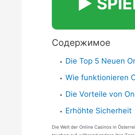
▶️ SPI
Содержимое
Die Top 5 Neuen On
Wie funktionieren O
Die Vorteile von On
Erhöhte Sicherheit
Die Welt der Online Casinos in Österre