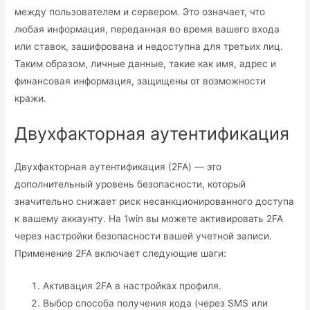
между пользователем и сервером. Это означает, что
любая информация, переданная во время вашего входа
или ставок, зашифрована и недоступна для третьих лиц.
Таким образом, личные данные, такие как имя, адрес и
финансовая информация, защищены от возможности
кражи.
Двухфакторная аутентификация
Двухфакторная аутентификация (2FA) — это
дополнительный уровень безопасности, который
значительно снижает риск несанкционированного доступа
к вашему аккаунту. На 1win вы можете активировать 2FA
через настройки безопасности вашей учетной записи.
Применение 2FA включает следующие шаги:
Активация 2FA в настройках профиля.
Выбор способа получения кода (через SMS или