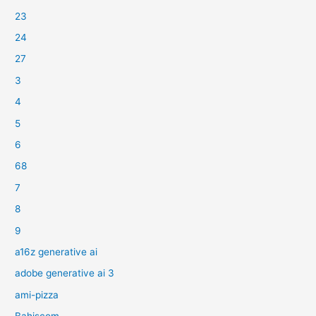
23
24
27
3
4
5
6
68
7
8
9
a16z generative ai
adobe generative ai 3
ami-pizza