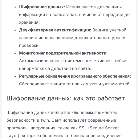
Шифрование данных:
Используется для защиты
информации на всех этапах, начиная от передачи до
хранения.
Двухфакторная аутентификация:
Защита учетной
записи с использованием дополнительного уровня
проверки.
Мониторинг подозрительной активности:
Автоматизированные системы отслеживают любые
ненормальные действия на сайте.
Регулярные обновления программного обеспечения:
Обеспечивает защиту от новых угроз и уязвимостей.
Шифрование данных: как это работает
Шифрование данных является ключевым элементом
безопасности в 1win. Сайт использует современные
протоколы шифрования, такие как SSL (Secure Socket
Layer), которые обеспечивают безопасное соединение