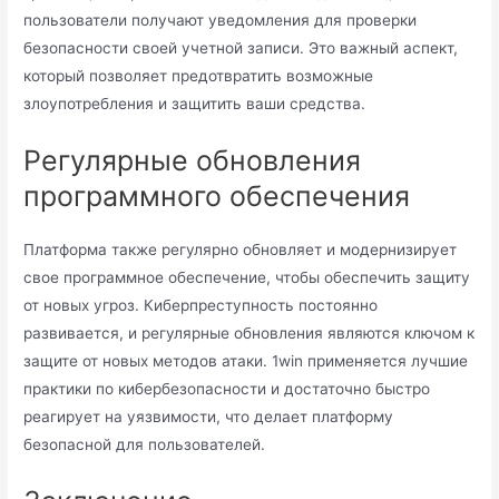
пользователи получают уведомления для проверки
безопасности своей учетной записи. Это важный аспект,
который позволяет предотвратить возможные
злоупотребления и защитить ваши средства.
Регулярные обновления
программного обеспечения
Платформа также регулярно обновляет и модернизирует
свое программное обеспечение, чтобы обеспечить защиту
от новых угроз. Киберпреступность постоянно
развивается, и регулярные обновления являются ключом к
защите от новых методов атаки. 1win применяется лучшие
практики по кибербезопасности и достаточно быстро
реагирует на уязвимости, что делает платформу
безопасной для пользователей.