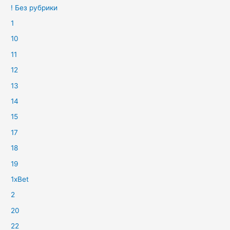
! Без рубрики
1
10
11
12
13
14
15
17
18
19
1xBet
2
20
22