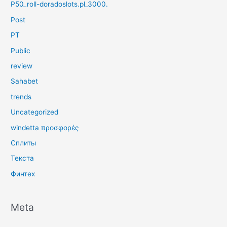
P50_roll-doradoslots.pl_3000.
Post
PT
Public
review
Sahabet
trends
Uncategorized
windetta προσφορές
Сплиты
Текста
Финтех
Meta