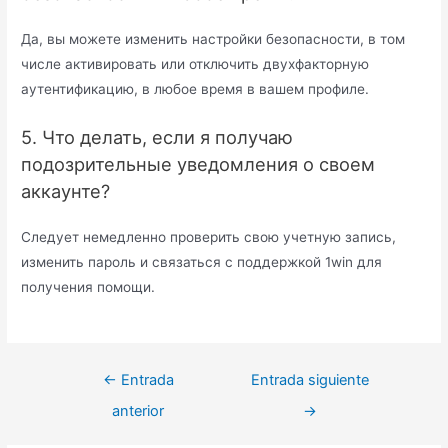
Да, вы можете изменить настройки безопасности, в том
числе активировать или отключить двухфакторную
аутентификацию, в любое время в вашем профиле.
5. Что делать, если я получаю
подозрительные уведомления о своем
аккаунте?
Следует немедленно проверить свою учетную запись,
изменить пароль и связаться с поддержкой 1win для
получения помощи.
Navegación
←
Entrada
Entrada siguiente
de
anterior
→
entradas