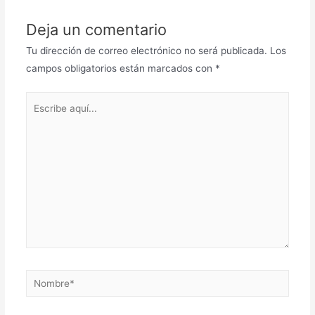
Deja un comentario
Tu dirección de correo electrónico no será publicada.
Los
campos obligatorios están marcados con
*
Escribe
aquí...
Nombre*