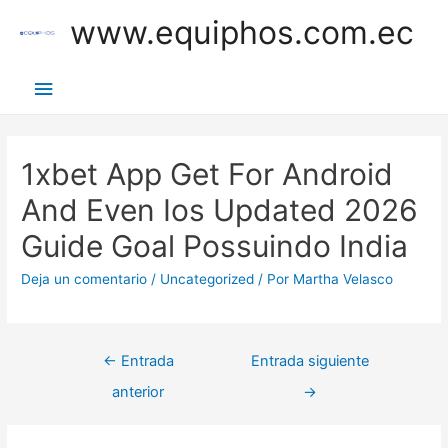
Ir
www.equiphos.com.ec
al
contenido
Menú
principal
1xbet App Get For Android
And Even Ios Updated 2026
Guide Goal Possuindo India
Deja un comentario
/
Uncategorized
/ Por
Martha Velasco
Navegación
←
Entrada
Entrada siguiente
de
anterior
→
entradas