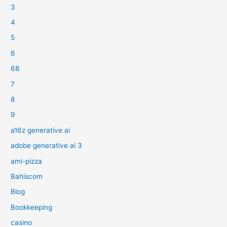
3
4
5
6
68
7
8
9
a16z generative ai
adobe generative ai 3
ami-pizza
Bahiscom
Blog
Bookkeeping
casino