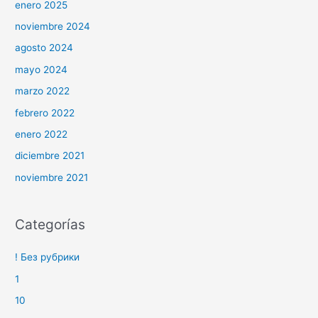
enero 2025
noviembre 2024
agosto 2024
mayo 2024
marzo 2022
febrero 2022
enero 2022
diciembre 2021
noviembre 2021
Categorías
! Без рубрики
1
10