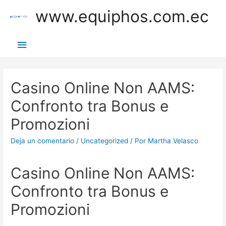
Ir
www.equiphos.com.ec
al
contenido
Menú
principal
Casino Online Non AAMS:
Confronto tra Bonus e
Promozioni
Deja un comentario
/
Uncategorized
/ Por
Martha Velasco
Casino Online Non AAMS:
Confronto tra Bonus e
Promozioni