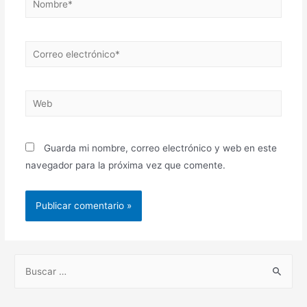
Correo
electrónico*
Web
Guarda mi nombre, correo electrónico y web en este
navegador para la próxima vez que comente.
B
u
s