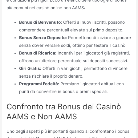
più comuni nei casinò online non AAMS:
Bonus di Benvenuto:
Offerti ai nuovi iscritti, possono
comprendere percentuali elevate sul primo deposito.
Bonus Senza Deposito:
Permettono di iniziare a giocare
senza dover versare soldi, ottimo per testare il casinò.
Bonus di Ricarica:
Incentivi per i giocatori già registrati,
offrono un’ulteriore percentuale sui depositi successivi.
Giri Gratis:
Offerti in vari giochi, permettono di vincere
senza rischiare il proprio denaro.
Programmi Fedeltà:
Premiano i giocatori abituali con
punti da convertire in bonus o premi speciali.
Confronto tra Bonus dei Casinò
AAMS e Non AAMS
Uno degli aspetti più importanti quando si confrontano i bonus