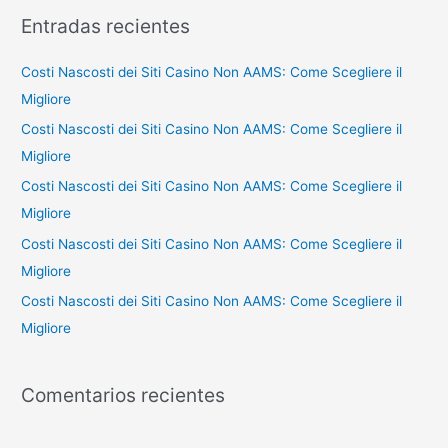
c
Entradas recientes
a
r
Costi Nascosti dei Siti Casino Non AAMS: Come Scegliere il
p
Migliore
o
Costi Nascosti dei Siti Casino Non AAMS: Come Scegliere il
r
Migliore
:
Costi Nascosti dei Siti Casino Non AAMS: Come Scegliere il
Migliore
Costi Nascosti dei Siti Casino Non AAMS: Come Scegliere il
Migliore
Costi Nascosti dei Siti Casino Non AAMS: Come Scegliere il
Migliore
Comentarios recientes