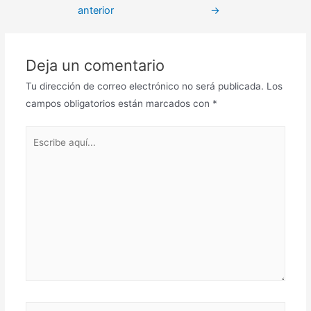
de
anterior
→
entradas
Deja un comentario
Tu dirección de correo electrónico no será publicada.
Los
campos obligatorios están marcados con
*
Escribe
aquí...
Nombre*