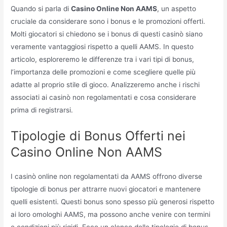
Quando si parla di
Casino Online Non AAMS
, un aspetto
cruciale da considerare sono i bonus e le promozioni offerti.
Molti giocatori si chiedono se i bonus di questi casinò siano
veramente vantaggiosi rispetto a quelli AAMS. In questo
articolo, esploreremo le differenze tra i vari tipi di bonus,
l’importanza delle promozioni e come scegliere quelle più
adatte al proprio stile di gioco. Analizzeremo anche i rischi
associati ai casinò non regolamentati e cosa considerare
prima di registrarsi.
Tipologie di Bonus Offerti nei
Casino Online Non AAMS
I casinò online non regolamentati da AAMS offrono diverse
tipologie di bonus per attrarre nuovi giocatori e mantenere
quelli esistenti. Questi bonus sono spesso più generosi rispetto
ai loro omologhi AAMS, ma possono anche venire con termini
e condizioni più rigidi. Ecco un elenco delle tipologie di bonus