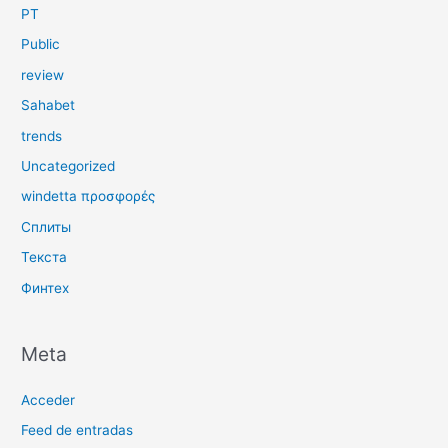
PT
Public
review
Sahabet
trends
Uncategorized
windetta προσφορές
Сплиты
Текста
Финтех
Meta
Acceder
Feed de entradas