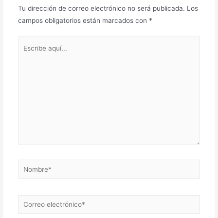
Tu dirección de correo electrónico no será publicada.
Los
campos obligatorios están marcados con
*
Escribe
aquí...
Nombre*
Correo
electrónico*