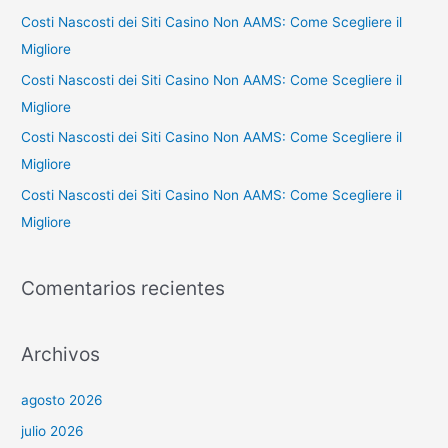
o
Costi Nascosti dei Siti Casino Non AAMS: Come Scegliere il
r
Migliore
:
Costi Nascosti dei Siti Casino Non AAMS: Come Scegliere il
Migliore
Costi Nascosti dei Siti Casino Non AAMS: Come Scegliere il
Migliore
Costi Nascosti dei Siti Casino Non AAMS: Come Scegliere il
Migliore
Comentarios recientes
Archivos
agosto 2026
julio 2026