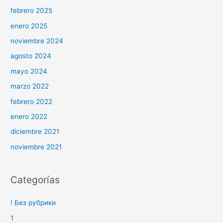
febrero 2025
enero 2025
noviembre 2024
agosto 2024
mayo 2024
marzo 2022
febrero 2022
enero 2022
diciembre 2021
noviembre 2021
Categorías
! Без рубрики
1